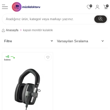
0
0
Anasayfa
kapalı monitör kulaklık
Filtre
6
%
İndirim