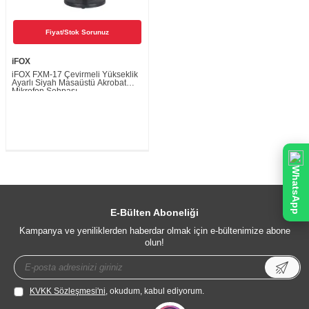
Fiyat/Stok Sorunuz
iFOX
iFOX FXM-17 Çevirmeli Yükseklik
Ayarlı Siyah Masaüstü Akrobat
Mikrofon Sehpası
WhatsApp
E-Bülten Aboneliği
Kampanya ve yeniliklerden haberdar olmak için e-bültenimize abone
olun!
KVKK Sözleşmesi'ni
, okudum, kabul ediyorum.