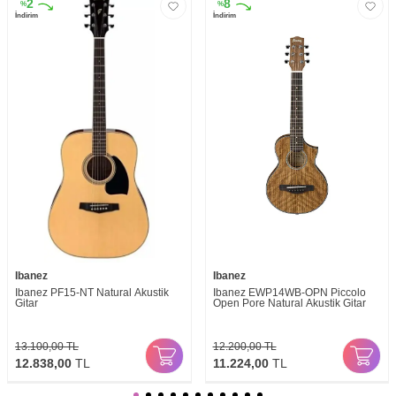
2
8
%
%
İndirim
İndirim
Ibanez
Ibanez
Ibanez PF15-NT Natural Akustik
Ibanez EWP14WB-OPN Piccolo
Gitar
Open Pore Natural Akustik Gitar
13.100,00
TL
12.200,00
TL
12.838,00
TL
11.224,00
TL