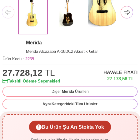
Merida
Merida Alcazaba A-18DC2 Akustik Gitar
Ürün Kodu :
2239
27.728,12
TL
HAVALE FIYATI
27.173,56
TL
Taksitli Ödeme Seçenekleri
Diğer
Merida
Ürünleri
Aynı Kategorideki Tüm Ürünler
Bu Ürün Şu An Stokta Yok
!