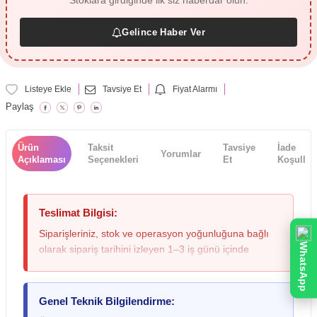
Stoklara girdiğinde ilk siz haberdar olun.
Gelince Haber Ver
Listeye Ekle
Tavsiye Et
Fiyat Alarmı
Paylaş
Ürün
Taksit
Tavsiye
İade
Yorumlar
Açıklaması
Seçenekleri
Et
Koşulları
Teslimat Bilgisi:
Siparişleriniz, stok ve operasyon yoğunluğuna bağlı
WhatsApp
olarak sipariş tarihini izleyen 1–3 iş günü içinde
kargoya verilmektedir; yoğun dönemlerde bu süre
değişebileceğinden lütfen siparişinizi oluştururken bu
durumu göz önünde bulundurunuz. Teslimat sırasında
Genel Teknik Bilgilendirme:
kargo paketinde ezilme, ıslanma veya yırtılma gibi