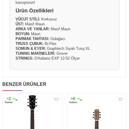
kavuşturun!
Ürün Özellikleri
VÜCUT STİLİ:
Korkusuz
ÜST:
Masif Maun
ARKA VE YANLAR:
Masif Maun
BOYUN:
Maun
PARMAK TAHTASI:
Gülağacı
TRUSS ÇUBUK:
Bi-Flex
SOMUN & EYER:
Graphtech Siyah Tusq XL
TUNING MAKİNELERİ:
Grover
STRINGS:
D'Addario EXP 12-52 Ölçer
BENZER ÜRÜNLER
2
8
%
%
İndirim
İndirim