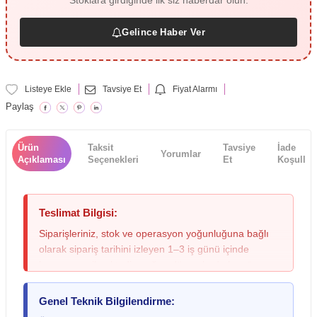
Stoklara girdiğinde ilk siz haberdar olun.
Gelince Haber Ver
Listeye Ekle
Tavsiye Et
Fiyat Alarmı
Paylaş
Ürün
Taksit
Tavsiye
İade
Yorumlar
Açıklaması
Seçenekleri
Et
Koşulları
Teslimat Bilgisi:
Siparişleriniz, stok ve operasyon yoğunluğuna bağlı
olarak sipariş tarihini izleyen 1–3 iş günü içinde
kargoya verilmektedir; yoğun dönemlerde bu süre
değişebileceğinden lütfen siparişinizi oluştururken bu
durumu göz önünde bulundurunuz. Teslimat sırasında
Genel Teknik Bilgilendirme:
kargo paketinde ezilme, ıslanma veya yırtılma gibi