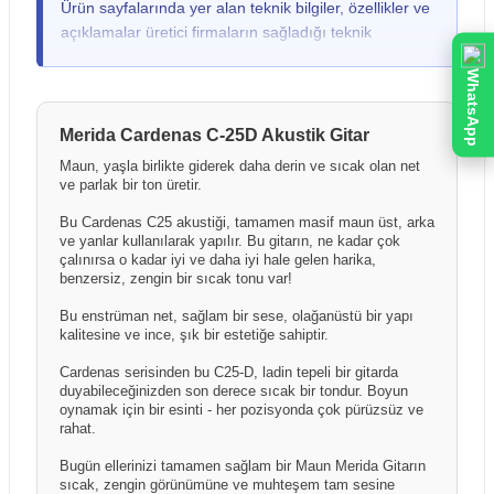
Ürün sayfalarında yer alan teknik bilgiler, özellikler ve
fiziksel bir hasar fark ederseniz ya da gitar, keman,
açıklamalar üretici firmaların sağladığı teknik
davul gibi yüksek hassasiyete sahip ürünlerde dış
dokümanlar ve katalog verileri esas alınarak
kutuda hasar olmasa bile darbe kaynaklı iç hasar
WhatsApp
hazırlanmıştır. Ürünlerin performansı ve kullanım
şüphesi duyarsanız, ürünü mutlaka kargo görevlisiyle
sonuçları; kullanım şekli, kurulum ortamı, elektrik
birlikte açarak kontrol ediniz. Herhangi bir sorun tespit
altyapısı, kullanılan diğer ekipmanlar ve çevresel
Merida Cardenas C-25D Akustik Gitar
edilmesi durumunda, teslimat öncesinde kargo
faktörlere bağlı olarak farklılık gösterebilir. Üretici
görevlisine "Hasar Tespit Tutanağı" tutturulması yasal
Maun, yaşla birlikte giderek daha derin ve sıcak olan net
firmalar ürün özelliklerinde önceden bildirim
ve parlak bir ton üretir.
bir zorunluluktur; bu işlem sayesinde taşıma kaynaklı
yapmaksızın değişiklik yapma hakkını saklı tutabilir.
hasarlarda kargo firması nezdinde tazmin süreci
Bu Cardenas C25 akustiği, tamamen masif maun üst, arka
Kutu içeriği ve ürünle birlikte sunulan aksesuarlar
başlatılabilirken, tutanaksız teslim alınan gönderilerde
ve yanlar kullanılarak yapılır. Bu gitarın, ne kadar çok
üretici firma ve dağıtım politikalarına bağlı olarak ülke,
hasarın taşıma aşamasında oluştuğu ispatlanamadığı
çalınırsa o kadar iyi ve daha iyi hale gelen harika,
bölge veya parti bazında farklılık gösterebilir. Ürün
benzersiz, zengin bir sıcak tonu var!
için sonradan yapılacak bildirimler kabul
sayfalarında yer alan görseller temsilî amaçlı olabilir
edilememektedir.
Bu enstrüman net, sağlam bir sese, olağanüstü bir yapı
ve gerçek ürün, kutu içeriği veya renk tonları
kalitesine ve ince, şık bir estetiğe sahiptir.
görsellerden farklılık gösterebilir.
Cardenas serisinden bu C25-D, ladin tepeli bir gitarda
duyabileceğinizden son derece sıcak bir tondur. Boyun
oynamak için bir esinti - her pozisyonda çok pürüzsüz ve
rahat.
Bugün ellerinizi tamamen sağlam bir Maun Merida Gitarın
sıcak, zengin görünümüne ve muhteşem tam sesine