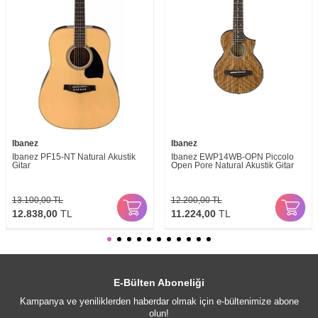
Ibanez
Ibanez
Ibanez PF15-NT Natural Akustik
Ibanez EWP14WB-OPN Piccolo
Gitar
Open Pore Natural Akustik Gitar
13.100,00
TL
12.200,00
TL
12.838,00
TL
11.224,00
TL
E-Bülten Aboneliği
Kampanya ve yeniliklerden haberdar olmak için e-bültenimize abone
olun!