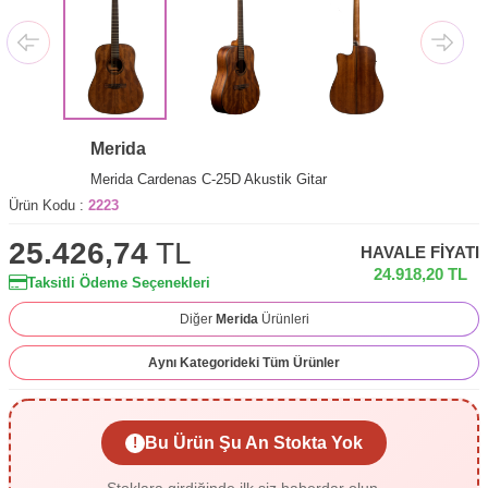
Merida
Merida Cardenas C-25D Akustik Gitar
Ürün Kodu :
2223
25.426,74
TL
HAVALE FIYATI
24.918,20
TL
Taksitli Ödeme Seçenekleri
Diğer
Merida
Ürünleri
Aynı Kategorideki Tüm Ürünler
Bu Ürün Şu An Stokta Yok
!