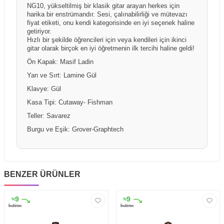
NG10, yükseltilmiş bir klasik gitar arayan herkes için
harika bir enstrümandır. Sesi, çalınabilirliği ve mütevazı
fiyat etiketi, onu kendi kategorisinde en iyi seçenek haline
getiriyor.
Hızlı bir şekilde öğrencileri için veya kendileri için ikinci
gitar olarak birçok en iyi öğretmenin ilk tercihi haline geldi!
Ön Kapak: Masif Ladin
Yan ve Sırt: Lamine Gül
Klavye: Gül
Kasa Tipi: Cutaway- Fishman
Teller: Savarez
Burgu ve Eşik: Grover-Graphtech
BENZER ÜRÜNLER
9
9
%
%
İndirim
İndirim