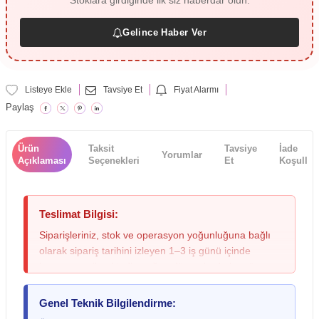
Stoklara girdiğinde ilk siz haberdar olun.
Gelince Haber Ver
Listeye Ekle
Tavsiye Et
Fiyat Alarmı
Paylaş
Ürün
Taksit
Tavsiye
İade
Yorumlar
Açıklaması
Seçenekleri
Et
Koşulları
Teslimat Bilgisi:
Siparişleriniz, stok ve operasyon yoğunluğuna bağlı
olarak sipariş tarihini izleyen 1–3 iş günü içinde
kargoya verilmektedir; yoğun dönemlerde bu süre
değişebileceğinden lütfen siparişinizi oluştururken bu
durumu göz önünde bulundurunuz. Teslimat sırasında
Genel Teknik Bilgilendirme:
kargo paketinde ezilme, ıslanma veya yırtılma gibi