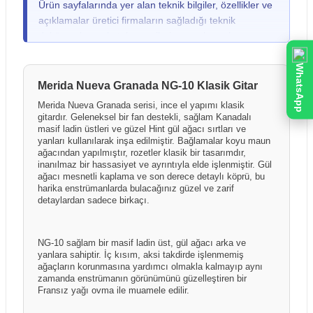
Ürün sayfalarında yer alan teknik bilgiler, özellikler ve
fiziksel bir hasar fark ederseniz ya da gitar, keman,
açıklamalar üretici firmaların sağladığı teknik
davul gibi yüksek hassasiyete sahip ürünlerde dış
dokümanlar ve katalog verileri esas alınarak
kutuda hasar olmasa bile darbe kaynaklı iç hasar
hazırlanmıştır. Ürünlerin performansı ve kullanım
şüphesi duyarsanız, ürünü mutlaka kargo görevlisiyle
sonuçları; kullanım şekli, kurulum ortamı, elektrik
WhatsApp
birlikte açarak kontrol ediniz. Herhangi bir sorun tespit
altyapısı, kullanılan diğer ekipmanlar ve çevresel
Merida Nueva Granada NG-10 Klasik Gitar
edilmesi durumunda, teslimat öncesinde kargo
faktörlere bağlı olarak farklılık gösterebilir. Üretici
görevlisine "Hasar Tespit Tutanağı" tutturulması yasal
Merida Nueva Granada serisi, ince el yapımı klasik
firmalar ürün özelliklerinde önceden bildirim
gitardır. Geleneksel bir fan destekli, sağlam Kanadalı
bir zorunluluktur; bu işlem sayesinde taşıma kaynaklı
yapmaksızın değişiklik yapma hakkını saklı tutabilir.
masif ladin üstleri ve güzel Hint gül ağacı sırtları ve
hasarlarda kargo firması nezdinde tazmin süreci
yanları kullanılarak inşa edilmiştir. Bağlamalar koyu maun
Kutu içeriği ve ürünle birlikte sunulan aksesuarlar
başlatılabilirken, tutanaksız teslim alınan gönderilerde
ağacından yapılmıştır, rozetler klasik bir tasarımdır,
üretici firma ve dağıtım politikalarına bağlı olarak ülke,
hasarın taşıma aşamasında oluştuğu ispatlanamadığı
inanılmaz bir hassasiyet ve ayrıntıyla elde işlenmiştir. Gül
bölge veya parti bazında farklılık gösterebilir. Ürün
ağacı mesnetli kaplama ve son derece detaylı köprü, bu
için sonradan yapılacak bildirimler kabul
harika enstrümanlarda bulacağınız güzel ve zarif
sayfalarında yer alan görseller temsilî amaçlı olabilir
edilememektedir.
detaylardan sadece birkaçı.
ve gerçek ürün, kutu içeriği veya renk tonları
görsellerden farklılık gösterebilir.
NG-10 sağlam bir masif ladin üst, gül ağacı arka ve
yanlara sahiptir. İç kısım, aksi takdirde işlenmemiş
ağaçların korunmasına yardımcı olmakla kalmayıp aynı
zamanda enstrümanın görünümünü güzelleştiren bir
Fransız yağı ovma ile muamele edilir.