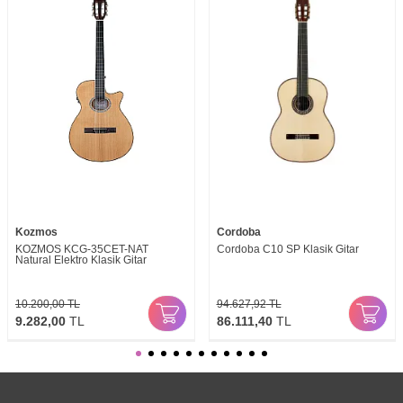
Kozmos
Cordoba
KOZMOS KCG-35CET-NAT
Cordoba C10 SP Klasik Gitar
Natural Elektro Klasik Gitar
10.200,00
TL
94.627,92
TL
9.282,00
TL
86.111,40
TL