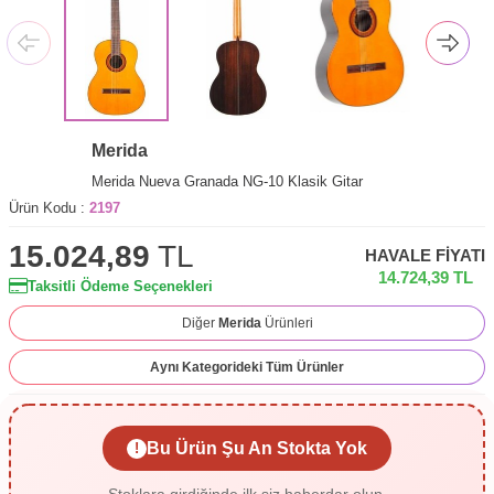
Merida
Merida Nueva Granada NG-10 Klasik Gitar
Ürün Kodu :
2197
15.024,89
TL
HAVALE FIYATI
14.724,39
TL
Taksitli Ödeme Seçenekleri
Diğer
Merida
Ürünleri
Aynı Kategorideki Tüm Ürünler
Bu Ürün Şu An Stokta Yok
!