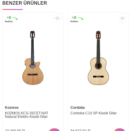
BENZER ÜRÜNLER
9
9
%
%
İndirim
İndirim
Kozmos
Cordoba
KOZMOS KCG-35CET-NAT
Cordoba C10 SP Klasik Gitar
Natural Elektro Klasik Gitar
10.200,00
TL
94.627,92
TL