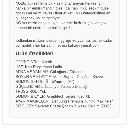
NG16, yükseltilmiş bir klasik gitar arayan herkes için
harika bir enstrümandır. Sesi, çalınabilirliği, seçkin güzel
görünümü ve mütevazı fiyat etiketi, onu kategorisinde en
iyi seçenek haline getiriyor.
NG serimizin en yeni üyesi ve çok hızlı bir şekilde çok
aranan bir enstrüman haline geldi!
Kullanılan malzemelerden işçiliğe ve yapı kalitesine kadar
bu modelin her bir santimetresi kaliteyi yansıtıyor!
Ürün Özellikleri
GÖVDE STİLİ: Klasik
ÜST: Katı Engelmann Ladin
ARKA VE YANLAR: Gül ağacı / Diri odun
BOYUN VE KLAVYE: Maun Sap ve Gülağacı Klavye
SOMUN GENİŞLİĞİ: 52mm (2.04")
GÜÇLENDİRME: İspanyol Yelpaze Desteği
TRUSS ROD: Yok
SOMUN & EYER: Graphtech Siyah Tusq XL
AYAR MAKİNELERİ: Der Jung Premium Tuning Makineleri
DİZGİLER: Savarez Cristal Çorum Yüksek Gerilim 500CJ