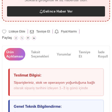
Stoklara girdiğinde ilk siz haberdar olun.
Gelince Haber Ver
Listeye Ekle
Tavsiye Et
Fiyat Alarmı
Paylaş
Ürün
Taksit
Tavsiye
İade
Yorumlar
Açıklaması
Seçenekleri
Et
Koşulları
Teslimat Bilgisi:
Siparişleriniz, stok ve operasyon yoğunluğuna bağlı
olarak sipariş tarihini izleyen 1–3 iş günü içinde
kargoya verilmektedir; yoğun dönemlerde bu süre
değişebileceğinden lütfen siparişinizi oluştururken bu
durumu göz önünde bulundurunuz. Teslimat sırasında
Genel Teknik Bilgilendirme:
kargo paketinde ezilme, ıslanma veya yırtılma gibi