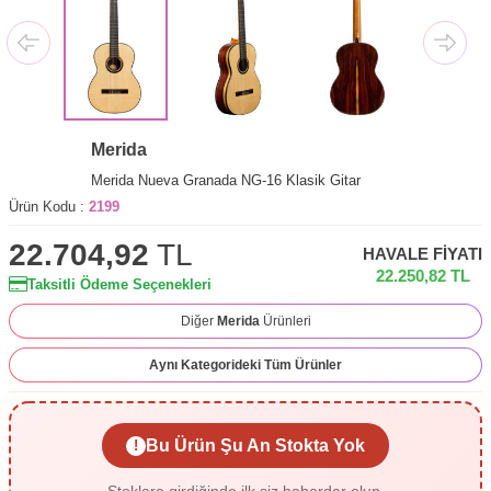
Merida
Merida Nueva Granada NG-16 Klasik Gitar
Ürün Kodu :
2199
22.704,92
TL
HAVALE FIYATI
22.250,82
TL
Taksitli Ödeme Seçenekleri
Diğer
Merida
Ürünleri
Aynı Kategorideki Tüm Ürünler
Bu Ürün Şu An Stokta Yok
!