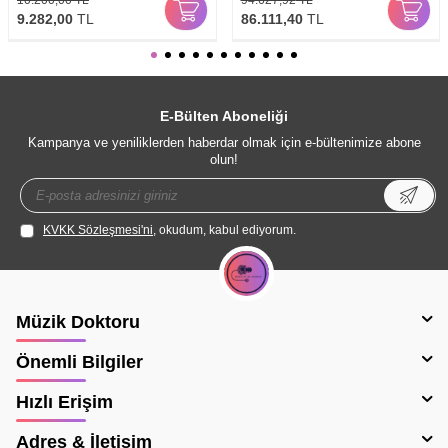
9.282,00
TL
86.111,40
TL
E-Bülten Aboneliği
Kampanya ve yeniliklerden haberdar olmak için e-bültenimize abone
olun!
KVKK Sözleşmesi'ni
, okudum, kabul ediyorum.
Müzik Doktoru
Önemli Bilgiler
Hızlı Erişim
Adres & İletişim