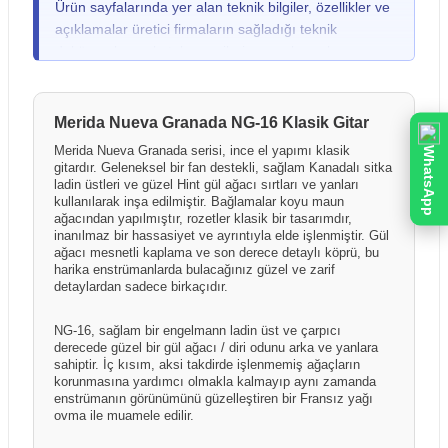
Ürün sayfalarında yer alan teknik bilgiler, özellikler ve
fiziksel bir hasar fark ederseniz ya da gitar, keman,
açıklamalar üretici firmaların sağladığı teknik
davul gibi yüksek hassasiyete sahip ürünlerde dış
dokümanlar ve katalog verileri esas alınarak
kutuda hasar olmasa bile darbe kaynaklı iç hasar
hazırlanmıştır. Ürünlerin performansı ve kullanım
şüphesi duyarsanız, ürünü mutlaka kargo görevlisiyle
sonuçları; kullanım şekli, kurulum ortamı, elektrik
birlikte açarak kontrol ediniz. Herhangi bir sorun tespit
altyapısı, kullanılan diğer ekipmanlar ve çevresel
Merida Nueva Granada NG-16 Klasik Gitar
edilmesi durumunda, teslimat öncesinde kargo
faktörlere bağlı olarak farklılık gösterebilir. Üretici
görevlisine "Hasar Tespit Tutanağı" tutturulması yasal
Merida Nueva Granada serisi, ince el yapımı klasik
WhatsApp
firmalar ürün özelliklerinde önceden bildirim
gitardır. Geleneksel bir fan destekli, sağlam Kanadalı sitka
bir zorunluluktur; bu işlem sayesinde taşıma kaynaklı
yapmaksızın değişiklik yapma hakkını saklı tutabilir.
ladin üstleri ve güzel Hint gül ağacı sırtları ve yanları
hasarlarda kargo firması nezdinde tazmin süreci
kullanılarak inşa edilmiştir. Bağlamalar koyu maun
Kutu içeriği ve ürünle birlikte sunulan aksesuarlar
başlatılabilirken, tutanaksız teslim alınan gönderilerde
ağacından yapılmıştır, rozetler klasik bir tasarımdır,
üretici firma ve dağıtım politikalarına bağlı olarak ülke,
hasarın taşıma aşamasında oluştuğu ispatlanamadığı
inanılmaz bir hassasiyet ve ayrıntıyla elde işlenmiştir. Gül
bölge veya parti bazında farklılık gösterebilir. Ürün
ağacı mesnetli kaplama ve son derece detaylı köprü, bu
için sonradan yapılacak bildirimler kabul
harika enstrümanlarda bulacağınız güzel ve zarif
sayfalarında yer alan görseller temsilî amaçlı olabilir
edilememektedir.
detaylardan sadece birkaçıdır.
ve gerçek ürün, kutu içeriği veya renk tonları
görsellerden farklılık gösterebilir.
NG-16, sağlam bir engelmann ladin üst ve çarpıcı
derecede güzel bir gül ağacı / diri odunu arka ve yanlara
sahiptir. İç kısım, aksi takdirde işlenmemiş ağaçların
korunmasına yardımcı olmakla kalmayıp aynı zamanda
enstrümanın görünümünü güzelleştiren bir Fransız yağı
ovma ile muamele edilir.