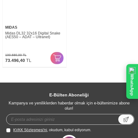
MIDAS
Midas DL32 32x16 Digital Snake
(AES50 – ADAT – Ultranet)
100.680,00
TL
73.496,40
TL
WhatsApp
E-Bülten Aboneliği
Kampanya ve yeniliklerden haberdar olmak için e-bültenimize abone
olun!
KVKK Sözleşmesi'ni
, okudum, kabul ediyorum.