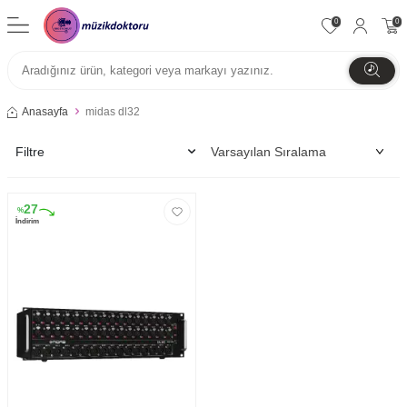
0
0
Anasayfa
midas dl32
Filtre
27
%
İndirim