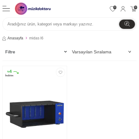
0
0
Anasayfa
midas l6
Filtre
4
%
İndirim