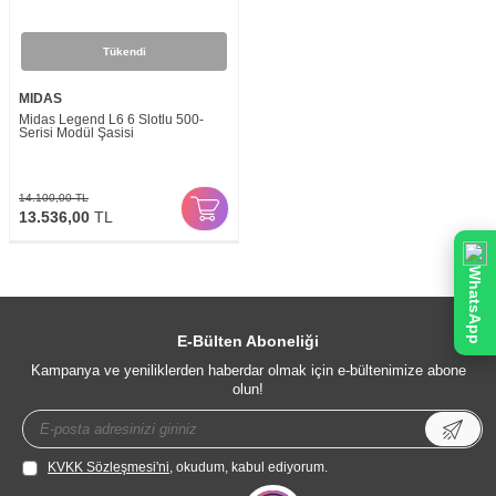
Tükendi
MIDAS
Midas Legend L6 6 Slotlu 500-
Serisi Modül Şasisi
14.100,00
TL
13.536,00
TL
WhatsApp
E-Bülten Aboneliği
Kampanya ve yeniliklerden haberdar olmak için e-bültenimize abone
olun!
KVKK Sözleşmesi'ni
, okudum, kabul ediyorum.