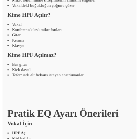
Mikrofonun sahne titreşimlerini almasını engeller
Vokaldeki boğukluğun çoğunu çözer
Kime HPF Açılır?
Vokal
Konferans/kürsü mikrofonları
Gitar
Keman
Klavye
Kime HPF Açılmaz?
Bas gitar
Kick davul
Teferruatlı alt frekans isteyen enstrümanlar
Pratik EQ Ayarı Önerileri
Vokal İçin
HPF Aç
Mid hafif +