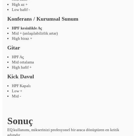
High az +
Low hafif -
Konferans / Kurumsal Sunum
HPF kesinlikle Aç
Mid + (anlaşılabilirlik artar)
High biraz +
Gitar
HPF Aç
Mid ortalama
High hafif +
Kick Davul
HPF Kapalı
Low +
Mid -
Sonuç
EQ kullanımı, mikserinizi profesyonel bir araca dönüştüren en kritik
adımdır.