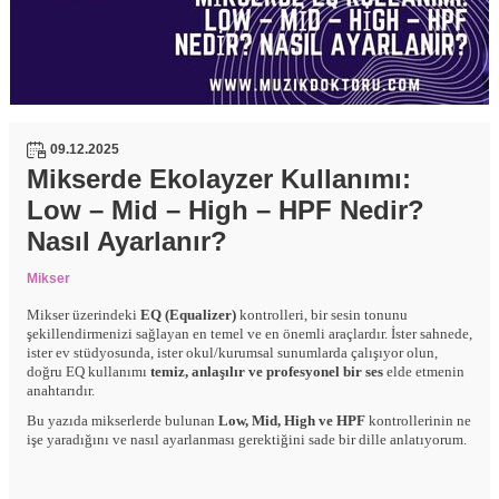
09.12.2025
Mikserde Ekolayzer Kullanımı:
Low – Mid – High – HPF Nedir?
Nasıl Ayarlanır?
Mikser
Mikser üzerindeki
EQ (Equalizer)
kontrolleri, bir sesin tonunu
şekillendirmenizi sağlayan en temel ve en önemli araçlardır. İster sahnede,
ister ev stüdyosunda, ister okul/kurumsal sunumlarda çalışıyor olun,
doğru EQ kullanımı
temiz, anlaşılır ve profesyonel bir ses
elde etmenin
anahtarıdır.
Bu yazıda mikserlerde bulunan
Low, Mid, High ve HPF
kontrollerinin ne
işe yaradığını ve nasıl ayarlanması gerektiğini sade bir dille anlatıyorum.