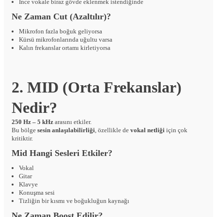
İnce vokale biraz gövde eklenmek istendiğinde
Ne Zaman Cut (Azaltılır)?
Mikrofon fazla boğuk geliyorsa
Kürsü mikrofonlarında uğultu varsa
Kalın frekanslar ortamı kirletiyorsa
2. MID (Orta Frekanslar)
Nedir?
250 Hz – 5 kHz
arasını etkiler.
Bu bölge
sesin anlaşılabilirliği
, özellikle de
vokal netliği
için çok
kritiktir.
Mid Hangi Sesleri Etkiler?
Vokal
Gitar
Klavye
Konuşma sesi
Tizliğin bir kısmı ve boğukluğun kaynağı
Ne Zaman Boost Edilir?