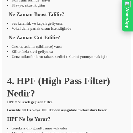
Konuşma sesinde “hava”
Klavye, akustik gitar
WhatsApp
Ne Zaman Boost Edilir?
Ses karanlık ve kapalı geliyorsa
Vokal daha parlak olsun istendiğinde
Ne Zaman Cut Edilir?
Cızırtı, tıslama (sibilance) varsa
Ziller fazla sivri geliyorsa
Ucuz mikrofonların rahatsız edici tizlerini yumuşatmak için
4. HPF (High Pass Filter)
Nedir?
HPF =
Yüksek geçiren filtre
Genelde 80 Hz veya 100 Hz’den aşağıdaki frekansları keser.
HPF Ne İşe Yarar?
Gereksiz dip gürültüsünü yok eder