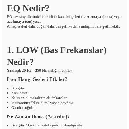
EQ Nedir?
EQ; ses sinyallerindeki belirli frekans bölgelerini
artırmaya (boost)
veya
azaltmaya (cut)
yarar.
Amaç, sesleri daha doğal, daha dengeli ve daha anlaşılır hale getirmektir.
1. LOW (Bas Frekanslar)
Nedir?
Yaklaşık 20 Hz – 250 Hz
aralığını etkiler.
Low Hangi Sesleri Etkiler?
Bas gitar
Kick davul
Kalın erkek vokalinin alt frekansları
Mikrofonun “düm düm” yapan gövdesi
Gürültü, uğultu
Ne Zaman Boost (Artırılır)?
Bas gitar / kick daha dolu gelsin istendiğinde