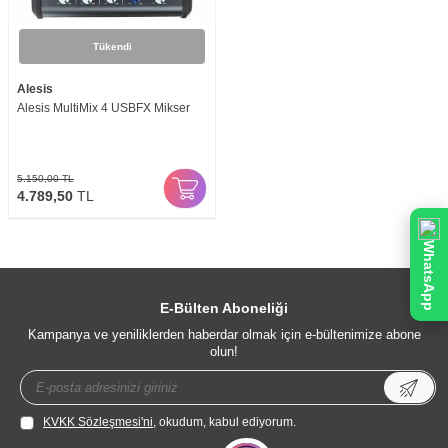
Tükendi
Alesis
Alesis MultiMix 4 USBFX Mikser
5.150,00
TL
4.789,50
TL
WhatsApp
E-Bülten Aboneliği
Kampanya ve yeniliklerden haberdar olmak için e-bültenimize abone
olun!
KVKK Sözleşmesi'ni
, okudum, kabul ediyorum.