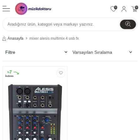
0
0
Anasayfa
mixer alesis multimix 4 usb fx
Filtre
7
%
İndirim