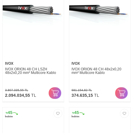
IVOX
IVOX
IVOX ORION 48 CH LSZH
IVOX ORION 48 CH 48x2x0,20
48x2x0,20 mm² Multicore Kablo
mm² Multicore Kablo
3.807.335,55
TL
681.154,82
TL
2.094.034,55
TL
374.635,15
TL
45
45
%
%
İndirim
İndirim