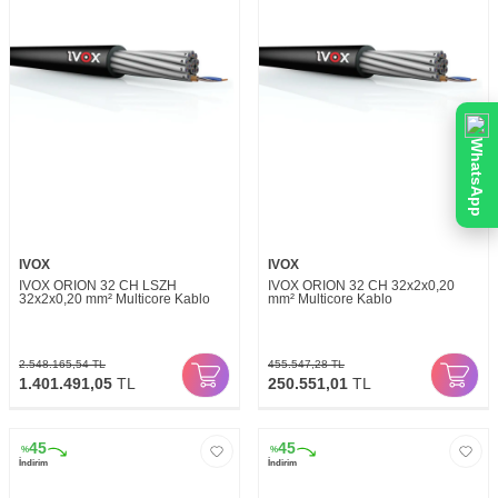
WhatsApp
IVOX
IVOX
IVOX ORION 32 CH LSZH
IVOX ORION 32 CH 32x2x0,20
32x2x0,20 mm² Multicore Kablo
mm² Multicore Kablo
2.548.165,54
TL
455.547,28
TL
1.401.491,05
TL
250.551,01
TL
45
45
%
%
İndirim
İndirim