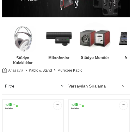
Stüdyo Monitör
Mikser
Stüdyo
Mikrofonlar
Kulaklıklar
Anasayfa
Kablo & Stand
Multicore Kablo
Filtre
45
45
%
%
İndirim
İndirim