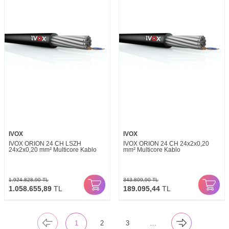
IVOX
IVOX
IVOX ORION 24 CH LSZH
IVOX ORION 24 CH 24x2x0,20
24x2x0,20 mm² Multicore Kablo
mm² Multicore Kablo
1.924.828,90
TL
343.809,90
TL
1.058.655,89
TL
189.095,44
TL
1
2
3
…