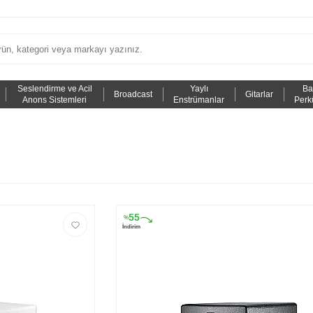
Seslendirme ve Acil
Yaylı
Ba
Broadcast
Gitarlar
Anons Sistemleri
Enstrümanlar
Perk
55
%
İndirim