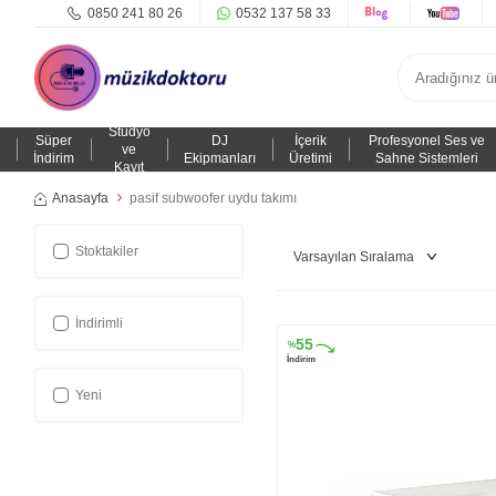
0850 241 80 26
0532 137 58 33
Stüdyo
Süper
DJ
İçerik
Profesyonel Ses ve
ve
İndirim
Ekipmanları
Üretimi
Sahne Sistemleri
Kayıt
Anasayfa
pasif subwoofer uydu takımı
Stoktakiler
İndirimli
55
%
İndirim
Yeni