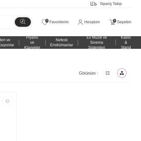
Sipariş Takip
0
0
Favorilerim
Hesabım
Sepetim
Piyano
Ev Müzik ve
Kablo
teri ve
Nefesli
ve
Sinema
&
üsyonlar
Enstrümanlar
Klavyeler
Sistemleri
Stand
Görünüm :