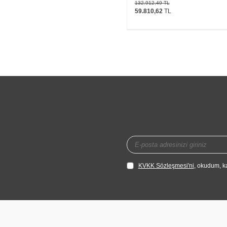
132.912,49
TL
59.810,62
TL
KVKK Sözleşmesi'ni
, okudum, k