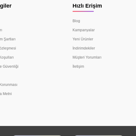
giler
Hızlı Erişim
Blog
rı
Kampanyalar
m Şartları
Yeni Ürünler
Sözleşmesi
İndirimdekiler
Koşulları
Müşteri Yorumları
e Güvenliği
İletişim
n Korunması
a Metni