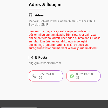
Adres & İletişim
Adres
Merkez: Folkart Towers, Adalet Mah. No: 47/B 2601
Bayraklı, İZMİR
Firmamızda mağaza içi satış veya yerinde ürün
gösterimi bulunmamaktadır. Tüm siparişler yalnızca
online satış kanallarımız üzerinden alınmaktadır. Satışa
sunulan tüm ürünler kapalı kutu, sıfır ve teşhir
edilmemiş ürünlerdir. Ürün lojistiği ve sevkiyat
süreçlerimiz İstanbul merkezli olarak yürütülmektedir.
E-Posta
bilgi@muzikdoktoru.com
0850 241 80
0532 137 58
26
33