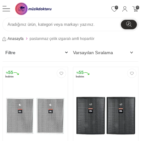
0
0
Anasayfa
paslanmaz çelik ızgaralı amfi hoparlör
Filtre
55
55
%
%
İndirim
İndirim