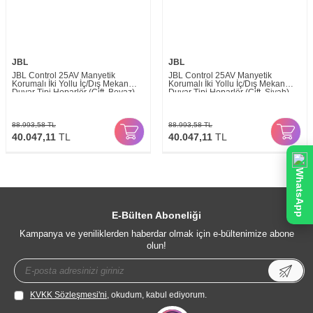
JBL
JBL
JBL Control 25AV Manyetik
JBL Control 25AV Manyetik
Korumalı İki Yollu İç/Dış Mekan
Korumalı İki Yollu İç/Dış Mekan
Duvar Tipi Hoparlör (Çift, Beyaz)
Duvar Tipi Hoparlör (Çift, Siyah)
88.993,58
TL
88.993,58
TL
40.047,11
TL
40.047,11
TL
WhatsApp
E-Bülten Aboneliği
Kampanya ve yeniliklerden haberdar olmak için e-bültenimize abone
olun!
KVKK Sözleşmesi'ni
, okudum, kabul ediyorum.