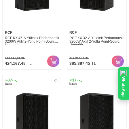
RCF
RCF
RCF KX 45-A Yüksek Performanslı
RCF KX 32-A Yüksek Performanslı
3200W Aktif 2-Yollu Point-Source
3200W Aktif 2-Yollu Point-Source
Hoparlör
Hoparlör
673.281,71
TL
611.726,12
TL
424.167,48
TL
385.387,45
TL
WhatsApp
37
37
%
%
İndirim
İndirim