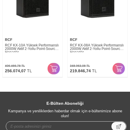
RCF
RCF
RCF KX-10A Yüksek Performanslı
RCF KX-08A Yüksek Performanslı
2000W Aktif 2-Yollu Point-Source
2000W Aktif 2-Yollu Point-Source
Hoparlör
Hoparlör
406.466,78
TL
348.963,08
TL
256.074,07
TL
219.846,74
TL
E-Bülten Aboneliği
Kampanya ve yeniliklerden haberdar olmak için e-bültenimize abone
olun!