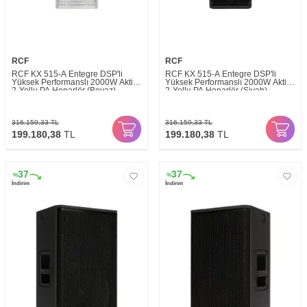
RCF
RCF
RCF KX 515-A Entegre DSP'li
RCF KX 515-A Entegre DSP'li
Yüksek Performanslı 2000W Aktif
Yüksek Performanslı 2000W Aktif
2-Yollu PA Hoparlör (Beyaz)
2-Yollu PA Hoparlör (Siyah)
316.159,33
TL
316.159,33
TL
199.180,38
TL
199.180,38
TL
37
37
%
%
İndirim
İndirim