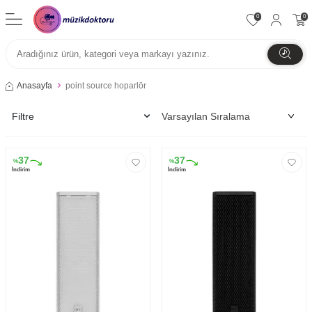
0
0
Anasayfa
point source hoparlör
Filtre
37
37
%
%
İndirim
İndirim