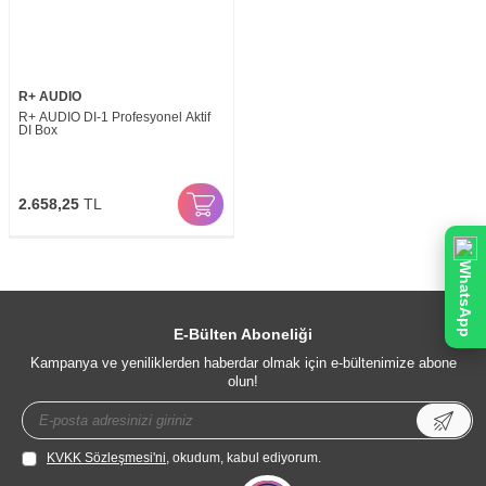
R+ AUDIO
R+ AUDIO DI-1 Profesyonel Aktif
DI Box
2.658,25
TL
WhatsApp
E-Bülten Aboneliği
Kampanya ve yeniliklerden haberdar olmak için e-bültenimize abone
olun!
KVKK Sözleşmesi'ni
, okudum, kabul ediyorum.