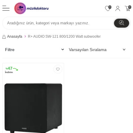
0
0
Anasayfa
R+ AUDIO SW-121 800/1200 Watt subwoofer
Filtre
47
%
İndirim