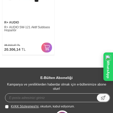
R+ AUDIO
R+ AUDIO SW-121 Aktif Subbass
Hoparlör
38.313,47
TL
20.306,14
TL
WhatsApp
E-Bülten Aboneliği
Kampanya ve yeniliklerden haberdar olmak için e-bültenimize abone
olun!
KVKK Sözleşmesi'ni
, okudum, kabul ediyorum.