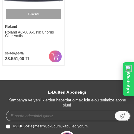
Tükendi
Roland
Roland AC-60 Akustik Chorus
Gitar Amfisi
30.700,00
TL
28.551,00
TL
WhatsApp
E-Bülten Aboneliği
Kampanya ve yeniliklerden haberdar olmak için e-bültenimize abone
olun!
KVKK Sözleşmesi'ni
, okudum, kabul ediyorum.