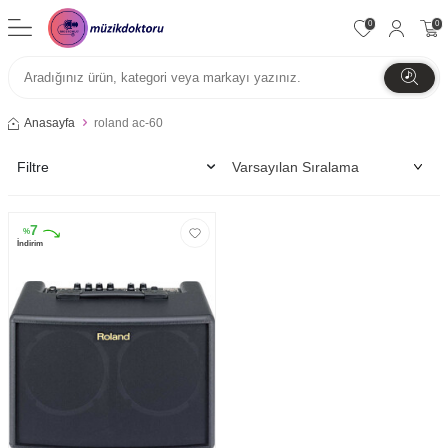
0
0
Anasayfa
roland ac-60
Filtre
7
%
İndirim