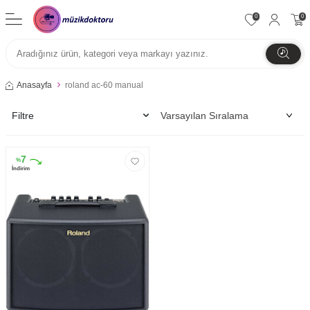
0
0
Anasayfa
roland ac-60 manual
Filtre
7
%
İndirim