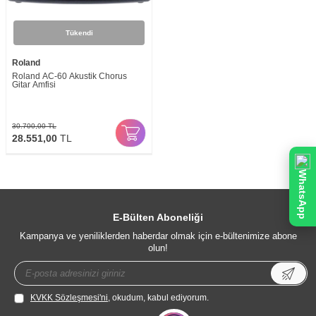
Tükendi
Roland
Roland AC-60 Akustik Chorus
Gitar Amfisi
30.700,00
TL
28.551,00
TL
WhatsApp
E-Bülten Aboneliği
Kampanya ve yeniliklerden haberdar olmak için e-bültenimize abone
olun!
KVKK Sözleşmesi'ni
, okudum, kabul ediyorum.