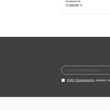
75.600,00
TL
71.820,00
TL
KVKK Sözleşmesi'ni
, okudum, k