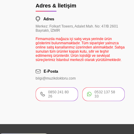
Adres & İletişim
Adres
Merkez: Folkart Towers, Adalet Mah. No: 47/B 2601
Bayraklı, İZMİR
Firmamızda mağaza içi satış veya yerinde ürün
gösterimi bulunmamaktadır. Tüm siparişler yalnızca
online satış kanallarımız üzerinden alınmaktadır. Satışa
sunulan tüm ürünler kapalı kutu, sıfır ve teşhir
edilmemiş ürünlerdir. Ürün lojistiği ve sevkiyat
süreçlerimiz İstanbul merkezli olarak yürütülmektedir.
E-Posta
bilgi@muzikdoktoru.com
0850 241 80
0532 137 58
26
33