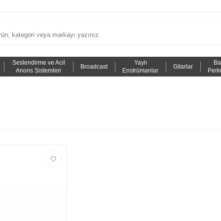
Seslendirme ve Acil
Yaylı
Ba
Broadcast
Gitarlar
Anons Sistemleri
Enstrümanlar
Perk