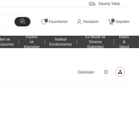
Sipariş Takip
0
0
Favorilerim
Hesabım
Sepetim
Piyano
Ev Müzik ve
Kablo
teri ve
Nefesli
ve
Sinema
&
üsyonlar
Enstrümanlar
Klavyeler
Sistemleri
Stand
Görünüm :