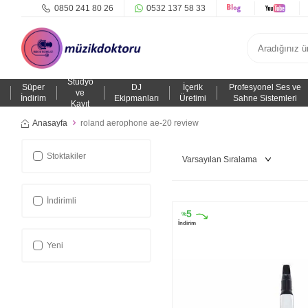
0850 241 80 26
0532 137 58 33
Stüdyo
Süper
DJ
İçerik
Profesyonel Ses ve
ve
İndirim
Ekipmanları
Üretimi
Sahne Sistemleri
Kayıt
Anasayfa
roland aerophone ae-20 review
Stoktakiler
İndirimli
5
%
İndirim
Yeni