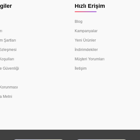
giler
Hızlı Erişim
Blog
rı
Kampanyalar
m Şartları
Yeni Ürünler
Sözleşmesi
İndirimdekiler
Koşulları
Müşteri Yorumları
e Güvenliği
İletişim
n Korunması
a Metni