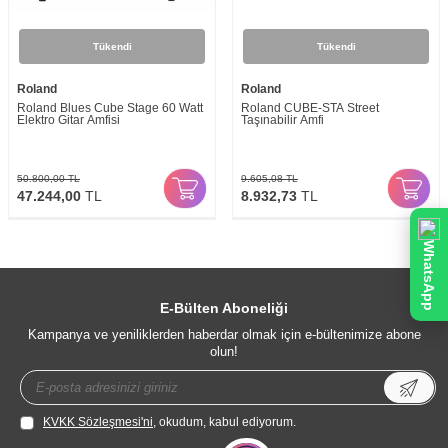
Tükendi
Tükendi
Roland
Roland
Roland Blues Cube Stage 60 Watt
Roland CUBE-STA Street
Elektro Gitar Amfisi
Taşınabilir Amfi
50.800,00
TL
9.605,08
TL
47.244,00
TL
8.932,73
TL
WhatsApp
E-Bülten Aboneliği
Kampanya ve yeniliklerden haberdar olmak için e-bültenimize abone
olun!
KVKK Sözleşmesi'ni
, okudum, kabul ediyorum.