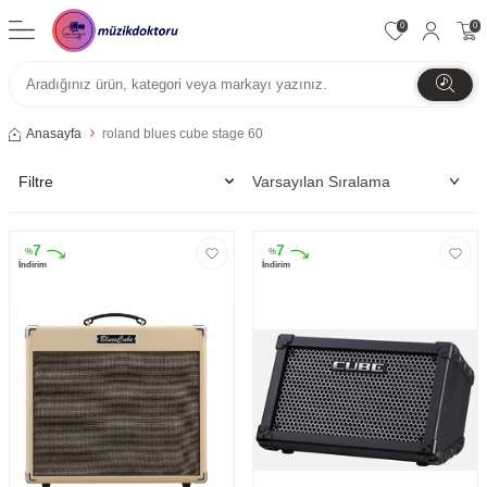
0
0
Anasayfa
roland blues cube stage 60
Filtre
7
7
%
%
İndirim
İndirim