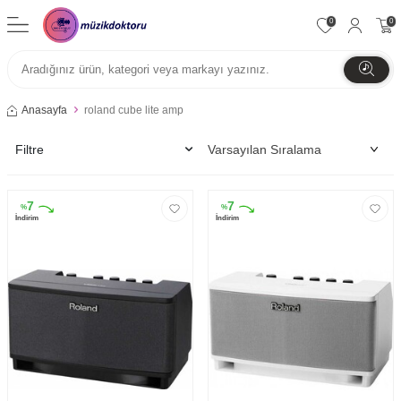
0
0
Anasayfa
roland cube lite amp
Filtre
7
7
%
%
İndirim
İndirim