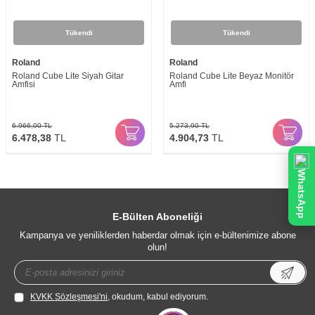
Tükendi
Tükendi
Roland
Roland
Roland Cube Lite Siyah Gitar
Roland Cube Lite Beyaz Monitör
Amfisi
Amfi
6.966,00
TL
5.273,90
TL
6.478,38
TL
4.904,73
TL
WhatsApp
E-Bülten Aboneliği
Kampanya ve yeniliklerden haberdar olmak için e-bültenimize abone
olun!
KVKK Sözleşmesi'ni
, okudum, kabul ediyorum.