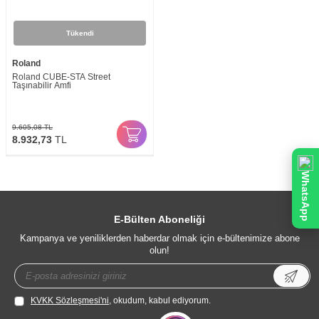
Tükendi
Roland
Roland CUBE-STA Street
Taşınabilir Amfi
9.605,08
TL
8.932,73
TL
WhatsApp
E-Bülten Aboneliği
Kampanya ve yeniliklerden haberdar olmak için e-bültenimize abone
olun!
KVKK Sözleşmesi'ni
, okudum, kabul ediyorum.