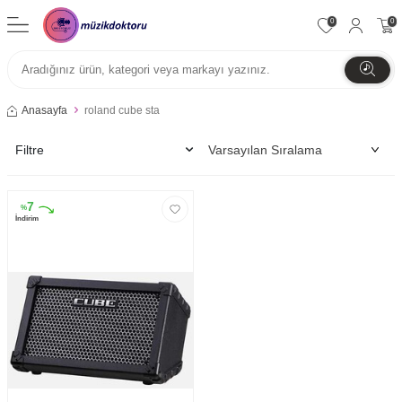
0
0
Anasayfa
roland cube sta
Filtre
7
%
İndirim