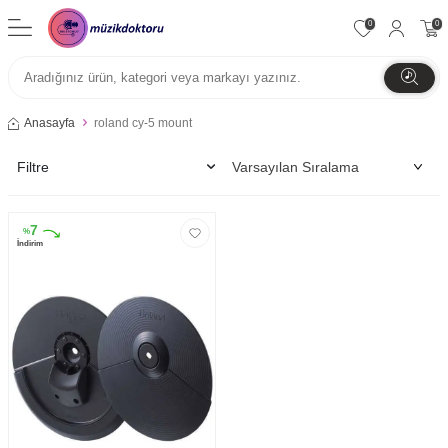
0
0
Anasayfa
roland cy-5 mount
Filtre
7
%
İndirim