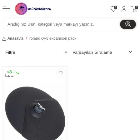
0
0
Anasayfa
roland cy-8 expansion pack
Filtre
8
%
İndirim