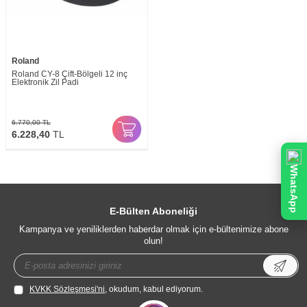
Roland
Roland CY-8 Çift-Bölgeli 12 inç
Elektronik Zil Padi
6.770,00
TL
6.228,40
TL
WhatsApp
E-Bülten Aboneliği
Kampanya ve yeniliklerden haberdar olmak için e-bültenimize abone
olun!
KVKK Sözleşmesi'ni
, okudum, kabul ediyorum.