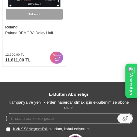
Tükendi
Roland
Roland DEMORA Delay Unit
12.700,00
TL
11.811,00
TL
WhatsApp
E-Bülten Aboneliği
Kampanya ve yeniliklerden haberdar olmak için e-bültenimize abone
olun!
KVKK Sözleşmesi'ni
, okudum, kabul ediyorum.