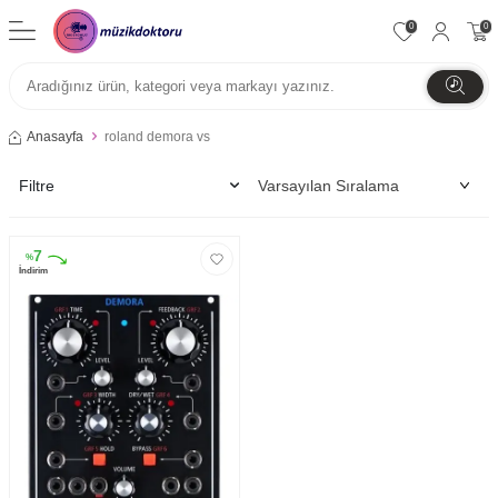
0
0
Anasayfa
roland demora vs
Filtre
7
%
İndirim