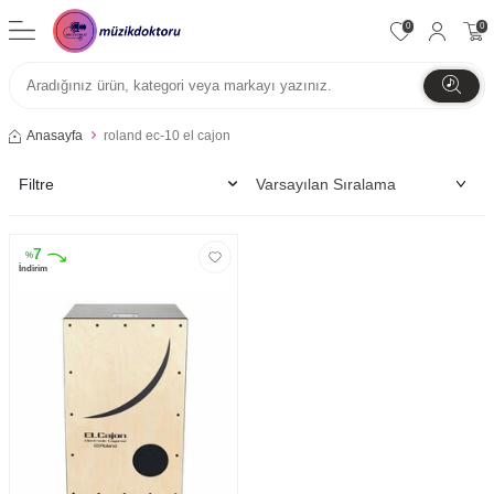
0
0
Anasayfa
roland ec-10 el cajon
Filtre
7
%
İndirim