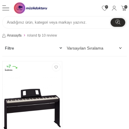
0
0
Anasayfa
roland fp 10 review
Filtre
7
%
İndirim