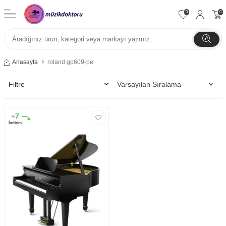
0
0
Anasayfa
roland gp609-pe
Filtre
7
%
İndirim