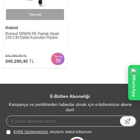
Tükendi
Roland
Roland GP609-PE Parlak Siyah
150 CM Dijital Kuyruklu Piyano
371.280,00
TL
345.290,40
TL
WhatsApp
E-Bülten Aboneliği
Kampanya ve yeniliklerden haberdar olmak için e-bültenimize abone
olun!
KVKK Sözleşmesi'ni
, okudum, kabul ediyorum.