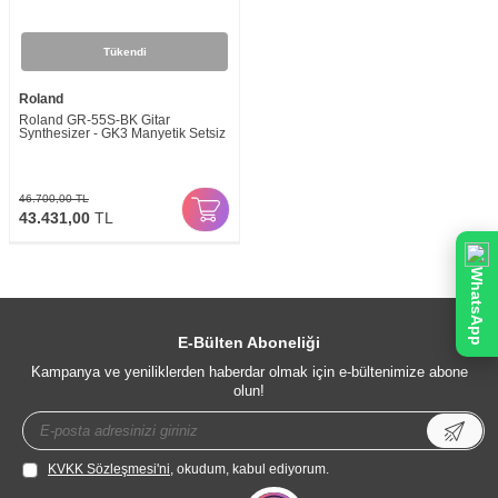
Tükendi
Roland
Roland GR-55S-BK Gitar
Synthesizer - GK3 Manyetik Setsiz
46.700,00
TL
43.431,00
TL
WhatsApp
E-Bülten Aboneliği
Kampanya ve yeniliklerden haberdar olmak için e-bültenimize abone
olun!
KVKK Sözleşmesi'ni
, okudum, kabul ediyorum.