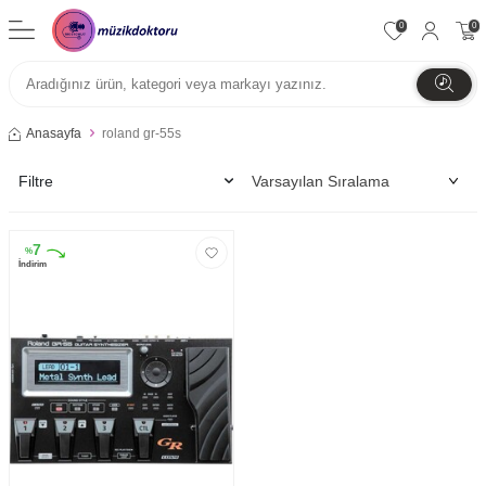
0
0
Anasayfa
roland gr-55s
Filtre
7
%
İndirim