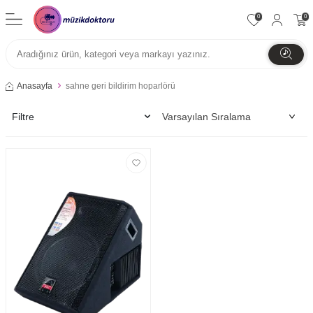
0
0
Anasayfa
sahne geri bildirim hoparlörü
Filtre