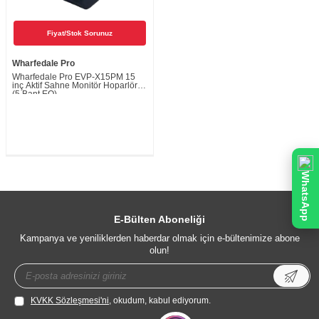
Fiyat/Stok Sorunuz
Wharfedale Pro
Wharfedale Pro EVP-X15PM 15
inç Aktif Sahne Monitör Hoparlörü
(5 Bant EQ)
WhatsApp
E-Bülten Aboneliği
Kampanya ve yeniliklerden haberdar olmak için e-bültenimize abone
olun!
KVKK Sözleşmesi'ni
, okudum, kabul ediyorum.