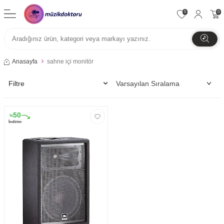
0
0
Anasayfa
sahne içi monitör
Filtre
50
%
İndirim