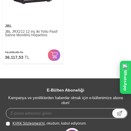
JBL
JBL JRX212 12 inç İki Yollu Pasif
Sahne Monitörü Hoparlörü
72.235,05
TL
36.117,53
TL
WhatsApp
E-Bülten Aboneliği
Kampanya ve yeniliklerden haberdar olmak için e-bültenimize abone
olun!
KVKK Sözleşmesi'ni
, okudum, kabul ediyorum.