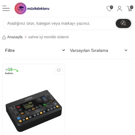
0
0
Anasayfa
sahne içi monitör sistemi
Filtre
16
%
İndirim