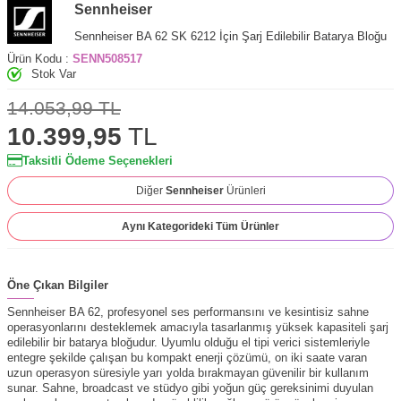
Sennheiser
Sennheiser BA 62 SK 6212 İçin Şarj Edilebilir Batarya Bloğu
Ürün Kodu :
SENN508517
Stok Var
14.053,99
TL
10.399,95
TL
Taksitli Ödeme Seçenekleri
Diğer
Sennheiser
Ürünleri
Aynı Kategorideki Tüm Ürünler
Öne Çıkan Bilgiler
Sennheiser BA 62, profesyonel ses performansını ve kesintisiz sahne
operasyonlarını desteklemek amacıyla tasarlanmış yüksek kapasiteli şarj
edilebilir bir batarya bloğudur. Uyumlu olduğu el tipi verici sistemleriyle
entegre şekilde çalışan bu kompakt enerji çözümü, on iki saate varan
uzun operasyon süresiyle yarı yolda bırakmayan güvenilir bir kullanım
sunar. Sahne, broadcast ve stüdyo gibi yoğun güç gereksinimi duyulan