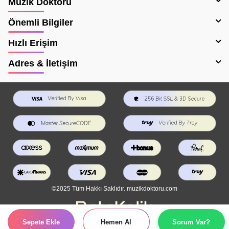
Müzik Doktoru
Önemli Bilgiler
Hızlı Erişim
Adres & İletişim
©2025 Tüm Hakkı Saklıdır. muzikdoktoru.com
Sepete Ekle
Hemen Al
Sorum Var?