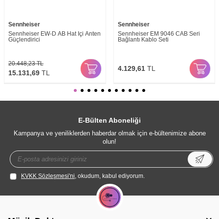
Sennheiser
Sennheiser
Sennheiser EW-D AB Hat İçi Anten
Sennheiser EM 9046 CAB Seri
Güçlendirici
Bağlantı Kablo Seti
20.448,23
TL
4.129,61
TL
15.131,69
TL
E-Bülten Aboneliği
Kampanya ve yeniliklerden haberdar olmak için e-bültenimize abone
olun!
KVKK Sözleşmesi'ni
, okudum, kabul ediyorum.