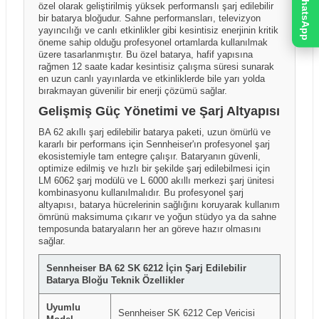
WhatsApp
Kutu içeriği ve ürünle birlikte sunulan aksesuarlar
başlatılabilirken, tutanaksız teslim alınan gönderilerde
özel olarak geliştirilmiş yüksek performanslı şarj edilebilir
üretici firma ve dağıtım politikalarına bağlı olarak ülke,
bir batarya bloğudur. Sahne performansları, televizyon
hasarın taşıma aşamasında oluştuğu ispatlanamadığı
yayıncılığı ve canlı etkinlikler gibi kesintisiz enerjinin kritik
bölge veya parti bazında farklılık gösterebilir. Ürün
için sonradan yapılacak bildirimler kabul
öneme sahip olduğu profesyonel ortamlarda kullanılmak
sayfalarında yer alan görseller temsilî amaçlı olabilir
edilememektedir.
üzere tasarlanmıştır. Bu özel batarya, hafif yapısına
ve gerçek ürün, kutu içeriği veya renk tonları
rağmen 12 saate kadar kesintisiz çalışma süresi sunarak
görsellerden farklılık gösterebilir.
en uzun canlı yayınlarda ve etkinliklerde bile yarı yolda
bırakmayan güvenilir bir enerji çözümü sağlar.
Gelişmiş Güç Yönetimi ve Şarj Altyapısı
BA 62 akıllı şarj edilebilir batarya paketi, uzun ömürlü ve
kararlı bir performans için Sennheiser'ın profesyonel şarj
ekosistemiyle tam entegre çalışır. Bataryanın güvenli,
optimize edilmiş ve hızlı bir şekilde şarj edilebilmesi için
LM 6062 şarj modülü ve L 6000 akıllı merkezi şarj ünitesi
kombinasyonu kullanılmalıdır. Bu profesyonel şarj
altyapısı, batarya hücrelerinin sağlığını koruyarak kullanım
ömrünü maksimuma çıkarır ve yoğun stüdyo ya da sahne
temposunda bataryaların her an göreve hazır olmasını
sağlar.
Sennheiser BA 62 SK 6212 İçin Şarj Edilebilir
Batarya Bloğu Teknik Özellikler
Uyumlu
Sennheiser SK 6212 Cep Vericisi