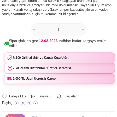
zorlu canlı yayın ortamlarında süreklilik sağlayan ürün, özel şarj
üniteleriyle hızlı ve emniyetli biçimde doldurulabilir. Dayanıklı lityum iyon
yapısı, kararlı voltaj çıkışı ve yüksek amper kapasitesiyle uzun vadeli
stüdyo yatırımlarınız için mükemmel bir bileşendir.
Siparişiniz en geç
12.08.2026
tarihine kadar kargoya teslim
edilir.
%100 Orijinal, Sıfır ve Kapalı Kutu Ürün
2 Yıl Resmi Distribütör / Üretici Garantisi
1.000 TL Üzeri Ücretsiz Kargo
Listeye Ekle
Tavsiye Et
Fiyat Alarmı
Paylaş