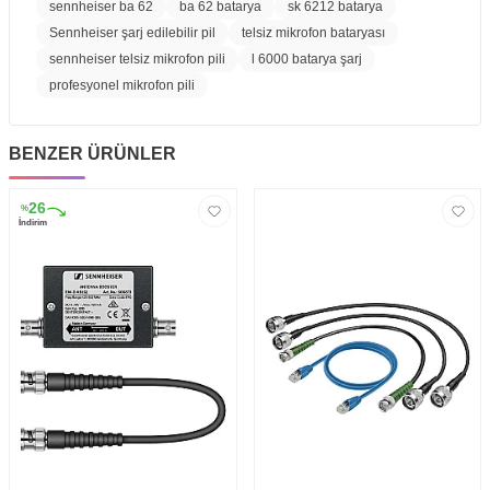
sennheiser ba 62
ba 62 batarya
sk 6212 batarya
Sennheiser şarj edilebilir pil
telsiz mikrofon bataryası
sennheiser telsiz mikrofon pili
l 6000 batarya şarj
profesyonel mikrofon pili
BENZER ÜRÜNLER
26
%
İndirim