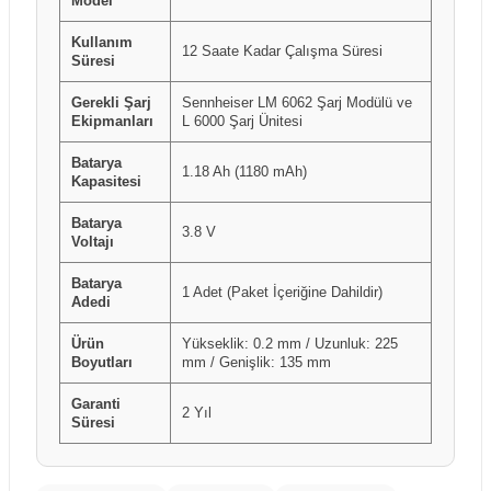
Model
Kullanım
12 Saate Kadar Çalışma Süresi
Süresi
Gerekli Şarj
Sennheiser LM 6062 Şarj Modülü ve
Ekipmanları
L 6000 Şarj Ünitesi
Batarya
1.18 Ah (1180 mAh)
Kapasitesi
Batarya
3.8 V
Voltajı
Batarya
1 Adet (Paket İçeriğine Dahildir)
Adedi
Ürün
Yükseklik: 0.2 mm / Uzunluk: 225
Boyutları
mm / Genişlik: 135 mm
Garanti
2 Yıl
Süresi