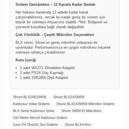
Sistem Genişletme – 12 Kanala Kadar Destek
Her frekans bandında 12 adede kadar kanal
çalıştırabilirsiniz, ancak bu kadar geniş bir sistem için
büyük bir sahneye ihtiyacınız olabilir. *Not: Bölgesel ve
çevresel koşullara bağlı olarak değişebilir.
Çok Yönlülük – Çeşitli Mikrofon Seçenekleri
BLX serisi, Shure’un geniş mikrofon yelpazesi ile
uyumludur. Performansınıza en uygun mikrofonu seçerek
sahneye rahatça çıkabilirsiniz.
Kutu İçeriği
1 adet WA371 Dönebilen Adaptör
1 adet PS24 Güç Kaynağı
1 adet 31B1856 Dişli Adaptör
Shure BLX24E/SM58
Shure BLX24/SM58
Kablosuz Vokal Sistemi
Shure BLX24/SM58 Mikrofon Sistemi
BLX Serisi Kablosuz Vokal
Shure SM58 El Mikrofonu
100 Metre Menzil Kablosuz Sistem
Uzun Pil Ömürlü Ses Sistemi
Shure BLX4 Alıcı