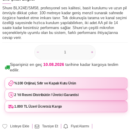
Shure BLX24E/SM58, profesyonel ses kalitesi, basit kurulumu ve uzun pil
ömrüyle dikkat çeker. 100 metreye kadar geniş menzil sunarak sahnede
özgürce hareket etme imkanı tanır. Tek dokunuşla tarama ve kanal seçimi
özelliği sayesinde hızlıca kurulum yapılabilirken, iki adet AA pil ile 14
saate kadar kesintisiz performans sağlar. Shure’un çeşitli mikrofon
seçenekleriyle uyumlu olan bu sistem, farklı performans ihtiyaçlarına
cevap verir.
Siparişiniz en geç
10.08.2026
tarihine kadar kargoya teslim
edilir.
%100 Orijinal, Sıfır ve Kapalı Kutu Ürün
2 Yıl Resmi Distribütör / Üretici Garantisi
1.000 TL Üzeri Ücretsiz Kargo
Listeye Ekle
Tavsiye Et
Fiyat Alarmı