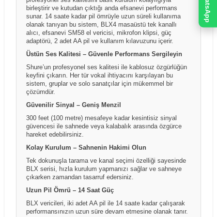
WhatsApp
faktörlere bağlı olarak farklılık gösterebilir. Üretici
görevlisine "Hasar Tespit Tutanağı" tutturulması yasal
birleştirir ve kutudan çıktığı anda efsanevi performans
firmalar ürün özelliklerinde önceden bildirim
bir zorunluluktur; bu işlem sayesinde taşıma kaynaklı
sunar. 14 saate kadar pil ömrüyle uzun süreli kullanıma
yapmaksızın değişiklik yapma hakkını saklı tutabilir.
olanak tanıyan bu sistem, BLX4 masaüstü tek kanallı
hasarlarda kargo firması nezdinde tazmin süreci
Kutu içeriği ve ürünle birlikte sunulan aksesuarlar
alıcı, efsanevi SM58 el vericisi, mikrofon klipsi, güç
başlatılabilirken, tutanaksız teslim alınan gönderilerde
adaptörü, 2 adet AA pil ve kullanım kılavuzunu içerir.
üretici firma ve dağıtım politikalarına bağlı olarak ülke,
hasarın taşıma aşamasında oluştuğu ispatlanamadığı
bölge veya parti bazında farklılık gösterebilir. Ürün
Üstün Ses Kalitesi – Güvenle Performans Sergileyin
için sonradan yapılacak bildirimler kabul
sayfalarında yer alan görseller temsilî amaçlı olabilir
Shure’un profesyonel ses kalitesi ile kablosuz özgürlüğün
edilememektedir.
ve gerçek ürün, kutu içeriği veya renk tonları
keyfini çıkarın. Her tür vokal ihtiyacını karşılayan bu
sistem, gruplar ve solo sanatçılar için mükemmel bir
görsellerden farklılık gösterebilir.
çözümdür.
Güvenilir Sinyal – Geniş Menzil
300 feet (100 metre) mesafeye kadar kesintisiz sinyal
güvencesi ile sahnede veya kalabalık arasında özgürce
hareket edebilirsiniz.
Kolay Kurulum – Sahnenin Hakimi Olun
Tek dokunuşla tarama ve kanal seçimi özelliği sayesinde
BLX serisi, hızla kurulum yapmanızı sağlar ve sahneye
çıkarken zamandan tasarruf edersiniz.
Uzun Pil Ömrü – 14 Saat Güç
BLX vericileri, iki adet AA pil ile 14 saate kadar çalışarak
performansınızın uzun süre devam etmesine olanak tanır.