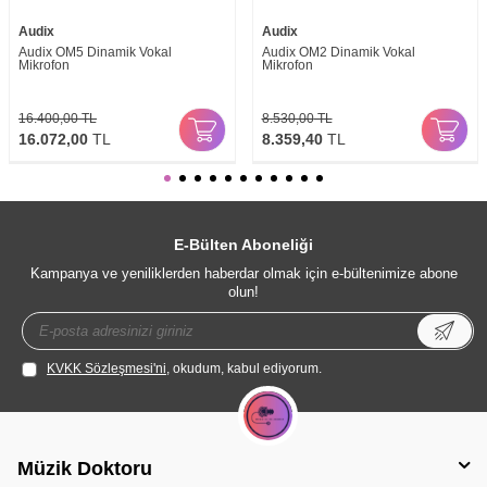
Audix
Audix
Audix OM5 Dinamik Vokal
Audix OM2 Dinamik Vokal
Mikrofon
Mikrofon
16.400,00
TL
8.530,00
TL
16.072,00
TL
8.359,40
TL
E-Bülten Aboneliği
Kampanya ve yeniliklerden haberdar olmak için e-bültenimize abone
olun!
KVKK Sözleşmesi'ni
, okudum, kabul ediyorum.
Müzik Doktoru