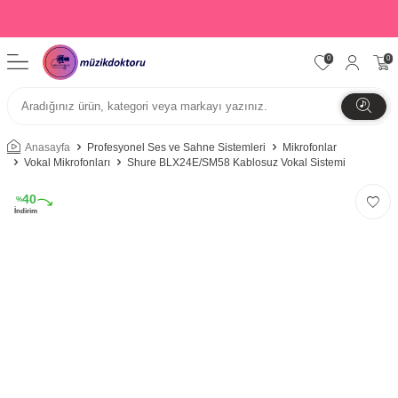
0
0
Anasayfa
Profesyonel Ses ve Sahne Sistemleri
Mikrofonlar
Vokal Mikrofonları
Shure BLX24E/SM58 Kablosuz Vokal Sistemi
40
%
İndirim