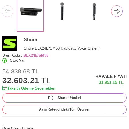
Shure
Shure BLX24E/SM58 Kablosuz Vokal Sistemi
Ürün Kodu :
BLX24E/SM58
Stok Var
54.338,68
TL
HAVALE FIYATI
32.603,21
TL
31.951,15
TL
Taksitli Ödeme Seçenekleri
Diğer
Shure
Ürünleri
Aynı Kategorideki Tüm Ürünler
Öne Çıkan Bilgiler