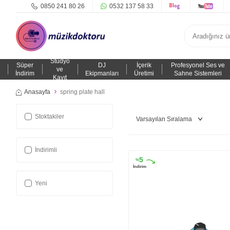
0850 241 80 26
0532 137 58 33
Stüdyo
Süper
DJ
İçerik
Profesyonel Ses ve
ve
İndirim
Ekipmanları
Üretimi
Sahne Sistemleri
Kayıt
Anasayfa
spring plate hall
Stoktakiler
İndirimli
5
%
İndirim
Yeni