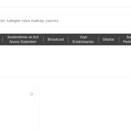
Seslendirme ve Acil
Yaylı
Ba
Broadcast
Gitarlar
Anons Sistemleri
Enstrümanlar
Perk