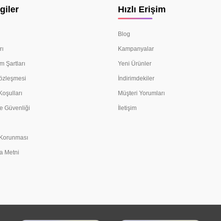
giler
Hızlı Erişim
Blog
rı
Kampanyalar
m Şartları
Yeni Ürünler
Sözleşmesi
İndirimdekiler
Koşulları
Müşteri Yorumları
e Güvenliği
İletişim
n Korunması
a Metni