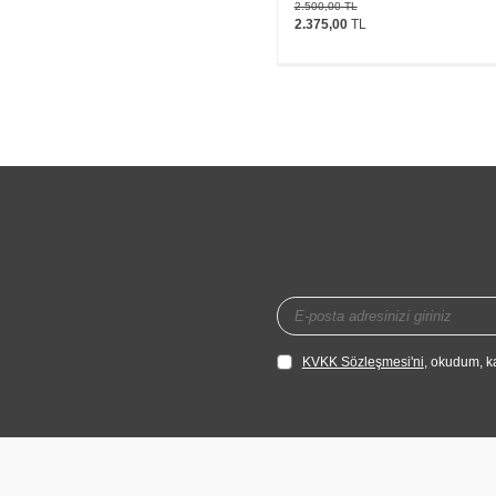
2.500,00
TL
2.375,00
TL
KVKK Sözleşmesi'ni
, okudum, k