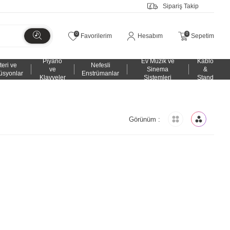
Sipariş Takip
0
0
Favorilerim
Hesabım
Sepetim
Piyano
Ev Müzik ve
Kablo
teri ve
Nefesli
ve
Sinema
&
üsyonlar
Enstrümanlar
Klavyeler
Sistemleri
Stand
Görünüm :