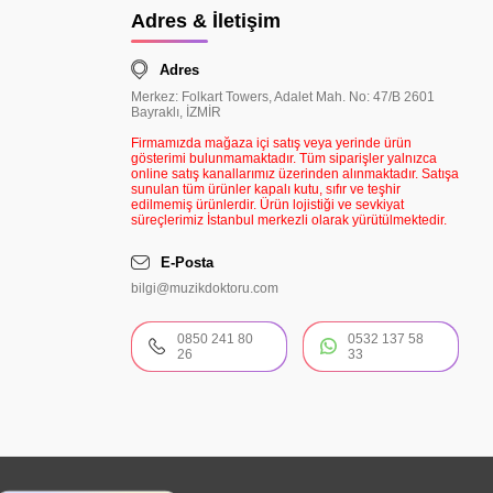
Adres & İletişim
Adres
Merkez: Folkart Towers, Adalet Mah. No: 47/B 2601
Bayraklı, İZMİR
Firmamızda mağaza içi satış veya yerinde ürün
gösterimi bulunmamaktadır. Tüm siparişler yalnızca
online satış kanallarımız üzerinden alınmaktadır. Satışa
sunulan tüm ürünler kapalı kutu, sıfır ve teşhir
edilmemiş ürünlerdir. Ürün lojistiği ve sevkiyat
süreçlerimiz İstanbul merkezli olarak yürütülmektedir.
E-Posta
bilgi@muzikdoktoru.com
0850 241 80
0532 137 58
26
33