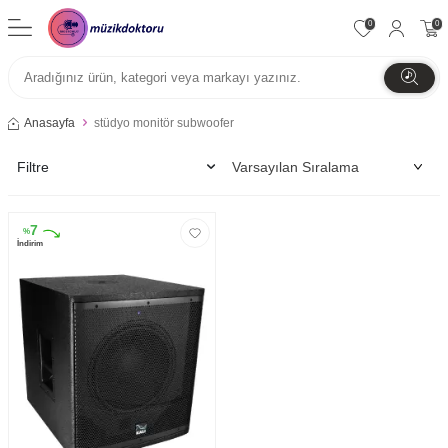
0
0
Anasayfa
stüdyo monitör subwoofer
Filtre
7
%
İndirim