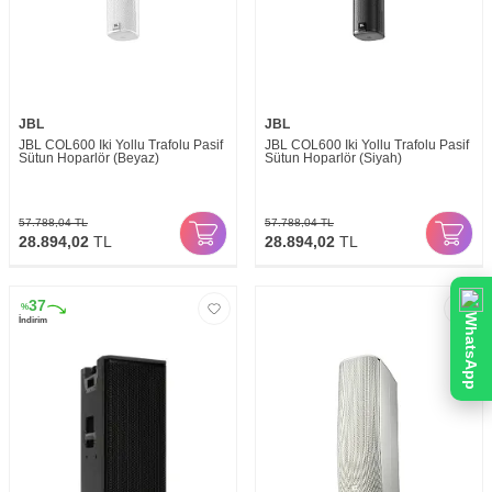
JBL
JBL
JBL COL600 İki Yollu Trafolu Pasif
JBL COL600 İki Yollu Trafolu Pasif
Sütun Hoparlör (Beyaz)
Sütun Hoparlör (Siyah)
57.788,04
TL
57.788,04
TL
28.894,02
TL
28.894,02
TL
37
%
WhatsApp
İndirim