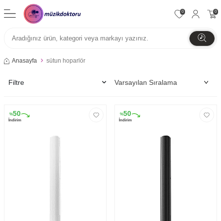
0
0
Anasayfa
sütun hoparlör
Filtre
50
50
%
%
İndirim
İndirim