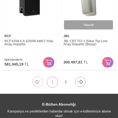
Tükendi
RCF
JBL
RCF KXW 4-A 3200W Aktif 2-Yollu
JBL CBT 70J-1 Sütun Tipi Line
Array Hoparlör
Array Hoparlör (Beyaz)
923.722,53
TL
300.497,81
TL
581.945,19
TL
1
2
E-Bülten Aboneliği
Kampanya ve yeniliklerden haberdar olmak için e-bültenimize abone
olun!