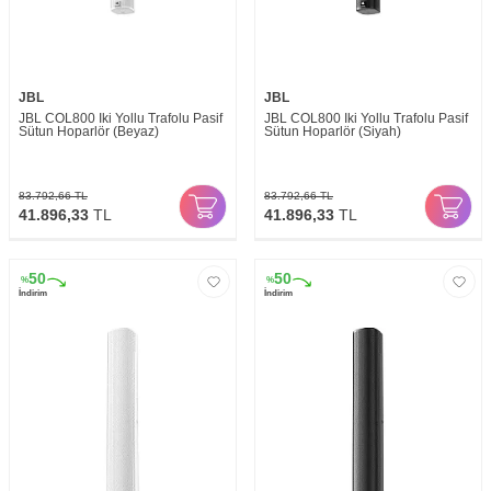
JBL
JBL
JBL COL800 İki Yollu Trafolu Pasif
JBL COL800 İki Yollu Trafolu Pasif
Sütun Hoparlör (Beyaz)
Sütun Hoparlör (Siyah)
83.792,66
TL
83.792,66
TL
41.896,33
TL
41.896,33
TL
50
50
%
%
İndirim
İndirim