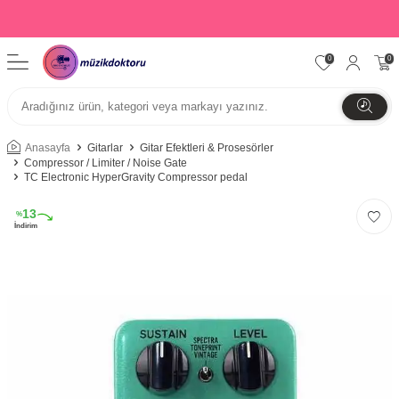
0
0
Anasayfa
Gitarlar
Gitar Efektleri & Prosesörler
Compressor / Limiter / Noise Gate
TC Electronic HyperGravity Compressor pedal
13
%
İndirim