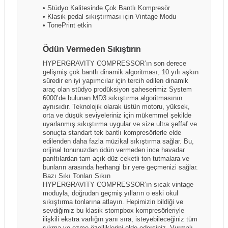
• Stüdyo Kalitesinde Çok Bantlı Kompresör
• Klasik pedal sıkıştırması için Vintage Modu
• TonePrint etkin
Ödün Vermeden Sıkıştırın
HYPERGRAVITY COMPRESSOR’ın son derece
gelişmiş çok bantlı dinamik algoritması, 10 yılı aşkın
süredir en iyi yapımcılar için tercih edilen dinamik
araç olan stüdyo prodüksiyon şaheserimiz System
6000’de bulunan MD3 sıkıştırma algoritmasının
aynısıdır. Teknolojik olarak üstün motoru, yüksek,
orta ve düşük seviyeleriniz için mükemmel şekilde
uyarlanmış sıkıştırma uygular ve size ultra şeffaf ve
sonuçta standart tek bantlı kompresörlerle elde
edilenden daha fazla müzikal sıkıştırma sağlar. Bu,
orijinal tonunuzdan ödün vermeden ince havadar
parıltılardan tam açık düz ceketli ton tutmalara ve
bunların arasında herhangi bir yere geçmenizi sağlar.
Bazı Sıkı Tonları Sıkın
HYPERGRAVITY COMPRESSOR’ın sıcak vintage
moduyla, doğrudan geçmiş yılların o eski okul
sıkıştırma tonlarına atlayın. Hepimizin bildiği ve
sevdiğimiz bu klasik stompbox kompresörleriyle
ilişkili ekstra varlığın yanı sıra, isteyebileceğiniz tüm
sıkma ve ezme özelliklerini elde edersiniz. Vurmalı