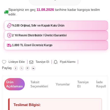
Siparişiniz en geç
11.08.2026
tarihine kadar kargoya teslim
edilir.
%100 Orijinal, Sıfır ve Kapalı Kutu Ürün
2 Yıl Resmi Distribütör / Üretici Garantisi
1.000 TL Üzeri Ücretsiz Kargo
Listeye Ekle
Tavsiye Et
Fiyat Alarmı
Paylaş
Ürün
Taksit
Tavsiye
İade
Yorumlar
Açıklaması
Seçenekleri
Et
Koşulları
Teslimat Bilgisi: