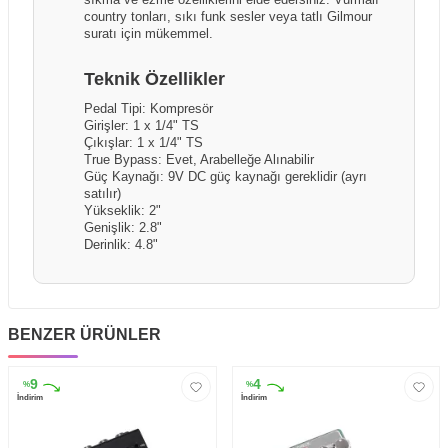
country tonları, sıkı funk sesler veya tatlı Gilmour
suratı için mükemmel.
Teknik Özellikler
Pedal Tipi: Kompresör
Girişler: 1 x 1/4" TS
Çıkışlar: 1 x 1/4" TS
True Bypass: Evet, Arabelleğe Alınabilir
Güç Kaynağı: 9V DC güç kaynağı gereklidir (ayrı
satılır)
Yükseklik: 2"
Genişlik: 2.8"
Derinlik: 4.8"
BENZER ÜRÜNLER
9
4
%
%
İndirim
İndirim