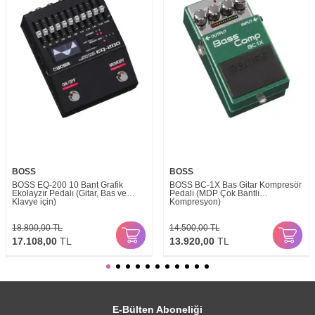
BOSS
BOSS
BOSS EQ-200 10 Bant Grafik
BOSS BC-1X Bas Gitar Kompresör
Ekolayzır Pedalı (Gitar, Bas ve
Pedalı (MDP Çok Bantlı
Klavye için)
Kompresyon)
18.800,00
TL
14.500,00
TL
17.108,00
TL
13.920,00
TL
E-Bülten Aboneliği