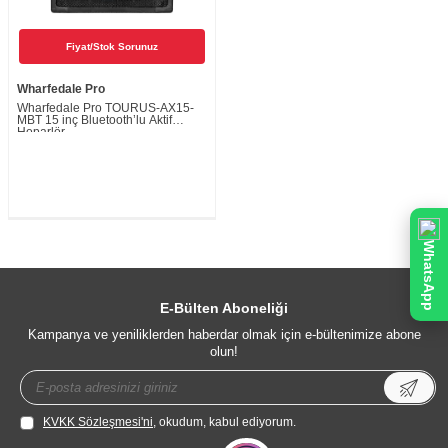
Fiyat/Stok Sorunuz
Wharfedale Pro
Wharfedale Pro TOURUS-AX15-
MBT 15 inç Bluetooth’lu Aktif
Hoparlör
WhatsApp
E-Bülten Aboneliği
Kampanya ve yeniliklerden haberdar olmak için e-bültenimize abone
olun!
KVKK Sözleşmesi'ni
, okudum, kabul ediyorum.