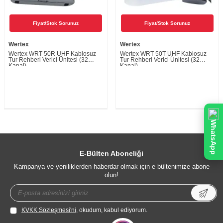
Fiyat/Stok Sorunuz
Fiyat/Stok Sorunuz
Wertex
Wertex
Wertex WRT-50R UHF Kablosuz
Wertex WRT-50T UHF Kablosuz
Tur Rehberi Verici Ünitesi (32
Tur Rehberi Verici Ünitesi (32
Kanal)
Kanal)
WhatsApp
E-Bülten Aboneliği
Kampanya ve yeniliklerden haberdar olmak için e-bültenimize abone
olun!
KVKK Sözleşmesi'ni
, okudum, kabul ediyorum.