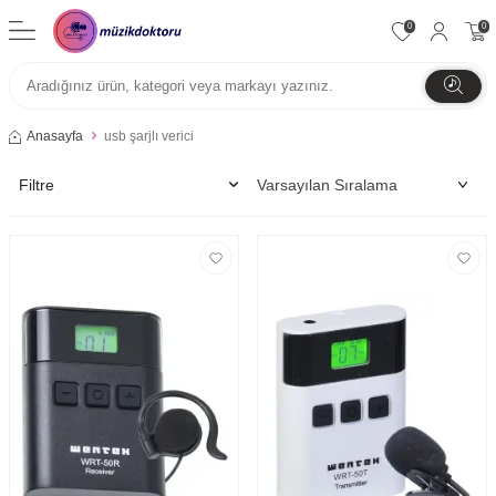
0
0
Anasayfa
usb şarjlı verici
Filtre