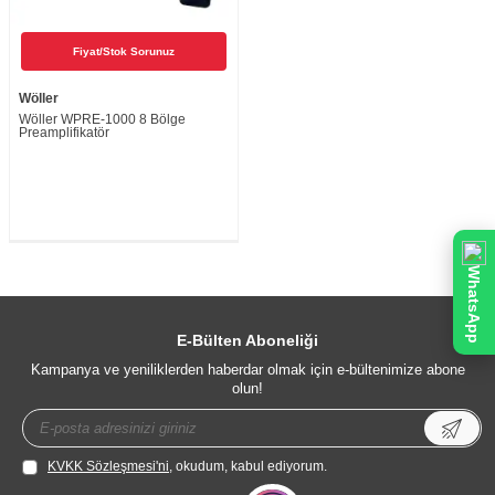
Fiyat/Stok Sorunuz
Wöller
Wöller WPRE-1000 8 Bölge
Preamplifikatör
WhatsApp
E-Bülten Aboneliği
Kampanya ve yeniliklerden haberdar olmak için e-bültenimize abone
olun!
KVKK Sözleşmesi'ni
, okudum, kabul ediyorum.