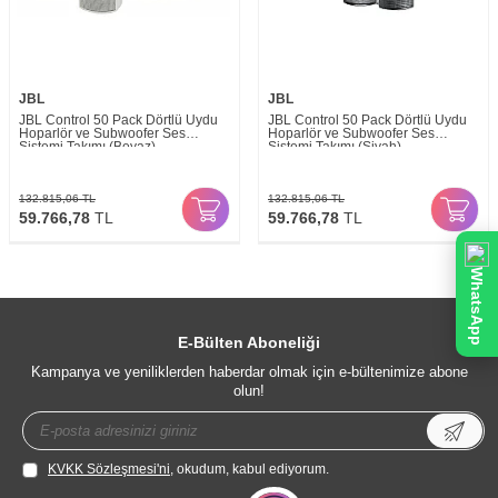
JBL
JBL
JBL Control 50 Pack Dörtlü Uydu
JBL Control 50 Pack Dörtlü Uydu
Hoparlör ve Subwoofer Ses
Hoparlör ve Subwoofer Ses
Sistemi Takımı (Beyaz)
Sistemi Takımı (Siyah)
132.815,06
TL
132.815,06
TL
59.766,78
TL
59.766,78
TL
WhatsApp
E-Bülten Aboneliği
Kampanya ve yeniliklerden haberdar olmak için e-bültenimize abone
olun!
KVKK Sözleşmesi'ni
, okudum, kabul ediyorum.