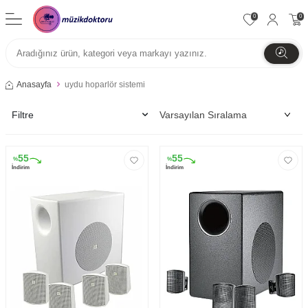
0
0
Anasayfa
uydu hoparlör sistemi
Filtre
55
55
%
%
İndirim
İndirim