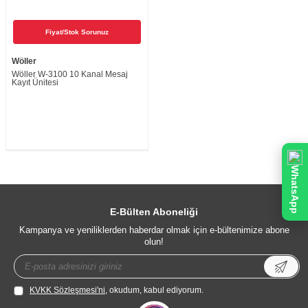
Fiyat/Stok Sorunuz
Wöller
Wöller W-3100 10 Kanal Mesaj
Kayıt Ünitesi
WhatsApp
E-Bülten Aboneliği
Kampanya ve yeniliklerden haberdar olmak için e-bültenimize abone
olun!
KVKK Sözleşmesi'ni
, okudum, kabul ediyorum.