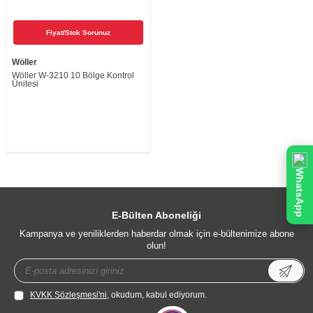
Fiyat/Stok Sorunuz
Wöller
Wöller W-3210 10 Bölge Kontrol
Ünitesi
WhatsApp
E-Bülten Aboneliği
Kampanya ve yeniliklerden haberdar olmak için e-bültenimize abone
olun!
KVKK Sözleşmesi'ni
, okudum, kabul ediyorum.