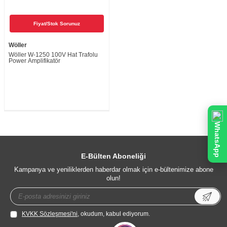
Fiyat/Stok Sorunuz
Wöller
Wöller W-1250 100V Hat Trafolu
Power Amplifikatör
WhatsApp
E-Bülten Aboneliği
Kampanya ve yeniliklerden haberdar olmak için e-bültenimize abone
olun!
KVKK Sözleşmesi'ni
, okudum, kabul ediyorum.