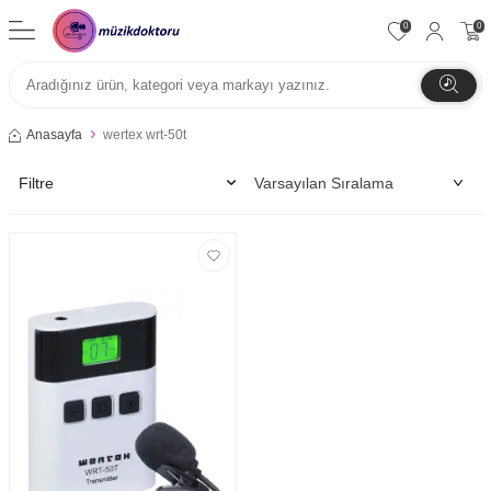
0
0
Anasayfa
wertex wrt-50t
Filtre