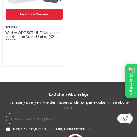
Fiyat/Stok Sorunuz
Wertex
Wertex WRT-50T UHF Kablosuz
Tur Rehberi Verici Ünitesi (32
Kanal)
WhatsApp
E-Bülten Aboneliği
Kampanya ve yeniliklerden haberdar olmak için e-bültenimize abone
olun!
KVKK Sözleşmesi'ni
, okudum, kabul ediyorum.