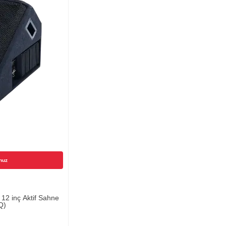
nuz
2 inç Aktif Sahne
Q)