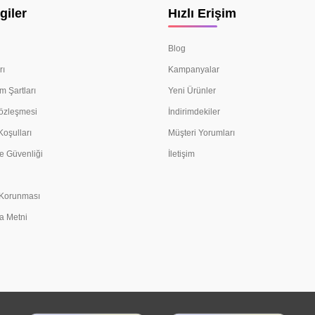
giler
Hızlı Erişim
Blog
rı
Kampanyalar
m Şartları
Yeni Ürünler
Sözleşmesi
İndirimdekiler
Koşulları
Müşteri Yorumları
e Güvenliği
İletişim
n Korunması
a Metni