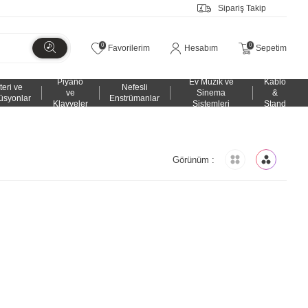
Sipariş Takip
0
0
Favorilerim
Hesabım
Sepetim
Piyano
Ev Müzik ve
Kablo
teri ve
Nefesli
ve
Sinema
&
üsyonlar
Enstrümanlar
Klavyeler
Sistemleri
Stand
Görünüm :