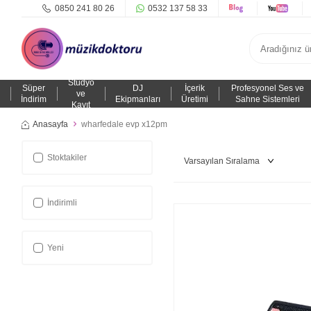
0850 241 80 26
0532 137 58 33
Stüdyo
Süper
DJ
İçerik
Profesyonel Ses ve
ve
İndirim
Ekipmanları
Üretimi
Sahne Sistemleri
Kayıt
Anasayfa
wharfedale evp x12pm
Stoktakiler
İndirimli
Yeni