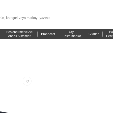
Seslendirme ve Acil
Yaylı
Ba
Broadcast
Gitarlar
Anons Sistemleri
Enstrümanlar
Perk