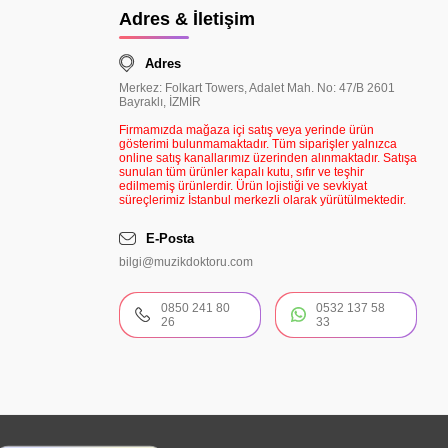
Adres & İletişim
Adres
Merkez: Folkart Towers, Adalet Mah. No: 47/B 2601
Bayraklı, İZMİR
Firmamızda mağaza içi satış veya yerinde ürün
gösterimi bulunmamaktadır. Tüm siparişler yalnızca
online satış kanallarımız üzerinden alınmaktadır. Satışa
sunulan tüm ürünler kapalı kutu, sıfır ve teşhir
edilmemiş ürünlerdir. Ürün lojistiği ve sevkiyat
süreçlerimiz İstanbul merkezli olarak yürütülmektedir.
E-Posta
bilgi@muzikdoktoru.com
0850 241 80
0532 137 58
26
33