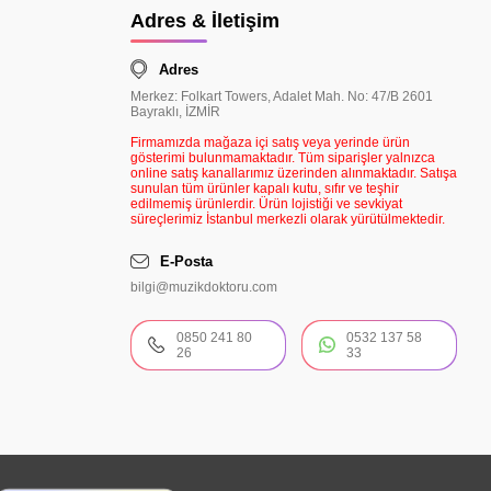
Adres & İletişim
Adres
Merkez: Folkart Towers, Adalet Mah. No: 47/B 2601
Bayraklı, İZMİR
Firmamızda mağaza içi satış veya yerinde ürün
gösterimi bulunmamaktadır. Tüm siparişler yalnızca
online satış kanallarımız üzerinden alınmaktadır. Satışa
sunulan tüm ürünler kapalı kutu, sıfır ve teşhir
edilmemiş ürünlerdir. Ürün lojistiği ve sevkiyat
süreçlerimiz İstanbul merkezli olarak yürütülmektedir.
E-Posta
bilgi@muzikdoktoru.com
0850 241 80
0532 137 58
26
33