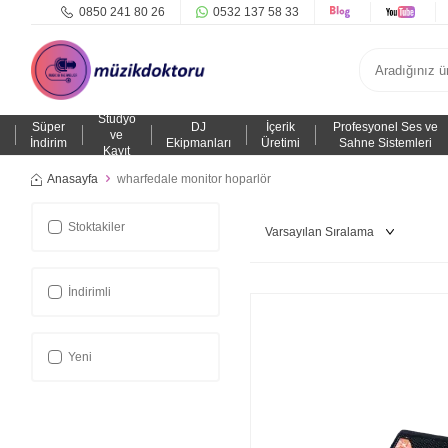
0850 241 80 26
0532 137 58 33
Stüdyo
Süper
DJ
İçerik
Profesyonel Ses ve
ve
İndirim
Ekipmanları
Üretimi
Sahne Sistemleri
Kayıt
Anasayfa
wharfedale monitor hoparlör
Stoktakiler
İndirimli
Yeni