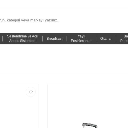
Seslendirme ve Acil
Yaylı
Ba
Broadcast
Gitarlar
Anons Sistemleri
Enstrümanlar
Perk