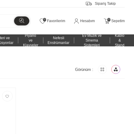
Sipariş Takip
0
0
Favorilerim
Hesabım
Sepetim
Piyano
Ev Müzik ve
Kablo
teri ve
Nefesli
ve
Sinema
&
üsyonlar
Enstrümanlar
Klavyeler
Sistemleri
Stand
Görünüm :