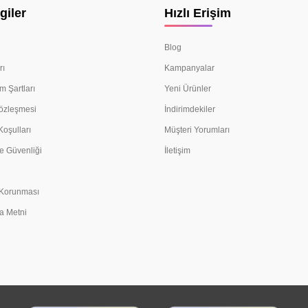
giler
Hızlı Erişim
Blog
rı
Kampanyalar
m Şartları
Yeni Ürünler
Sözleşmesi
İndirimdekiler
Koşulları
Müşteri Yorumları
e Güvenliği
İletişim
n Korunması
a Metni