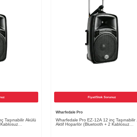
nuz
Fiyat/Stok Sorunuz
Wharfedale Pro
ç Taşınabilir Akülü
Wharfedale Pro EZ-12A 12 inç Taşınabilir
2 Kablosuz
Aktif Hoparlör (Bluetooth + 2 Kablosuz
Mikrofon)