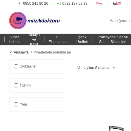
0850 241 80 26
0532 137 58 33
Stüdyo
Süper
DJ
İçerik
Profesyonel Ses ve
ve
İndirim
Ekipmanları
Üretimi
Sahne Sistemleri
Kayıt
Anasayfa
wharfedale portable pa
Stoktakiler
İndirimli
Yeni