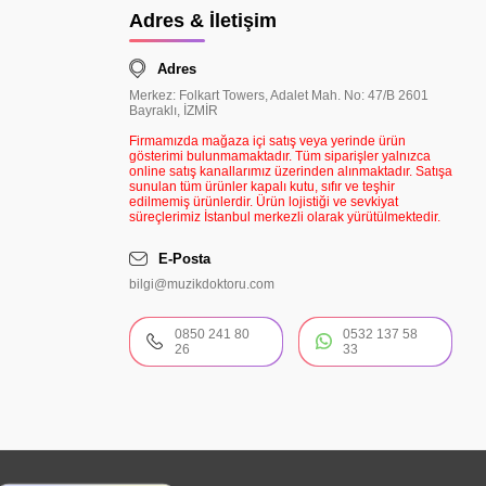
Adres & İletişim
Adres
Merkez: Folkart Towers, Adalet Mah. No: 47/B 2601
Bayraklı, İZMİR
Firmamızda mağaza içi satış veya yerinde ürün
gösterimi bulunmamaktadır. Tüm siparişler yalnızca
online satış kanallarımız üzerinden alınmaktadır. Satışa
sunulan tüm ürünler kapalı kutu, sıfır ve teşhir
edilmemiş ürünlerdir. Ürün lojistiği ve sevkiyat
süreçlerimiz İstanbul merkezli olarak yürütülmektedir.
E-Posta
bilgi@muzikdoktoru.com
0850 241 80
0532 137 58
26
33