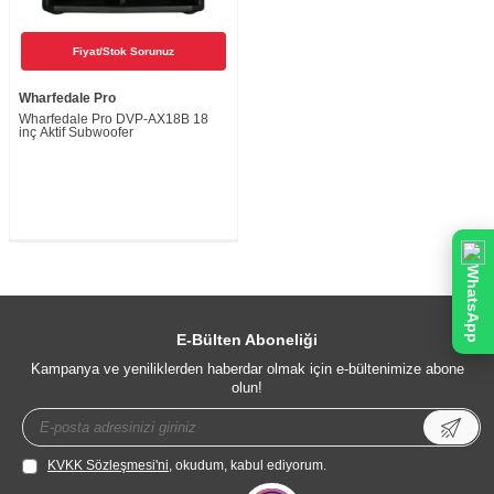
Fiyat/Stok Sorunuz
Wharfedale Pro
Wharfedale Pro DVP-AX18B 18
inç Aktif Subwoofer
WhatsApp
E-Bülten Aboneliği
Kampanya ve yeniliklerden haberdar olmak için e-bültenimize abone
olun!
KVKK Sözleşmesi'ni
, okudum, kabul ediyorum.