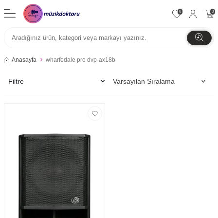
0
0
Anasayfa
wharfedale pro dvp-ax18b
Filtre